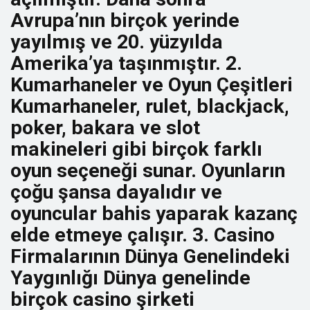
Avrupa’nın birçok yerinde
yayılmış ve 20. yüzyılda
Amerika’ya taşınmıştır. 2.
Kumarhaneler ve Oyun Çeşitleri
Kumarhaneler, rulet, blackjack,
poker, bakara ve slot
makineleri gibi birçok farklı
oyun seçeneği sunar. Oyunların
çoğu şansa dayalıdır ve
oyuncular bahis yaparak kazanç
elde etmeye çalışır. 3. Casino
Firmalarının Dünya Genelindeki
Yaygınlığı Dünya genelinde
birçok casino şirketi