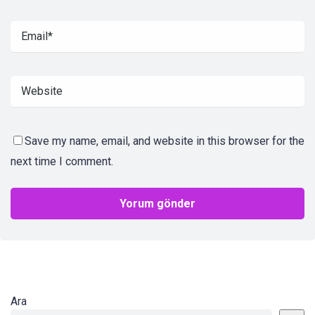
Save my name, email, and website in this browser for the
next time I comment.
Ara