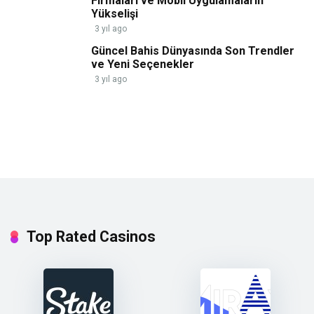
Firmaları ve Mobil Uygulamaların
Yükselişi
3 yıl ago
Güncel Bahis Dünyasında Son Trendler
ve Yeni Seçenekler
3 yıl ago
Top Rated Casinos