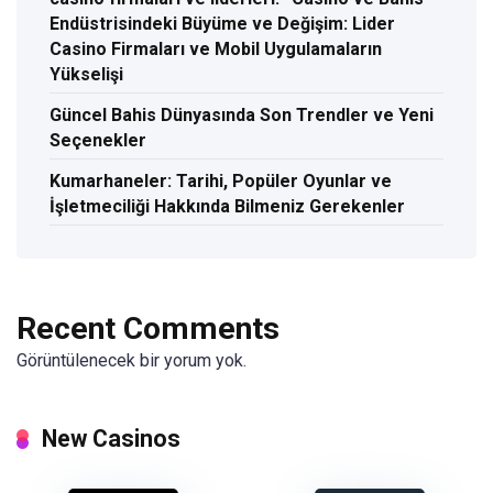
Endüstrisindeki Büyüme ve Değişim: Lider
Casino Firmaları ve Mobil Uygulamaların
Yükselişi
Güncel Bahis Dünyasında Son Trendler ve Yeni
Seçenekler
Kumarhaneler: Tarihi, Popüler Oyunlar ve
İşletmeciliği Hakkında Bilmeniz Gerekenler
Recent Comments
Görüntülenecek bir yorum yok.
New Casinos