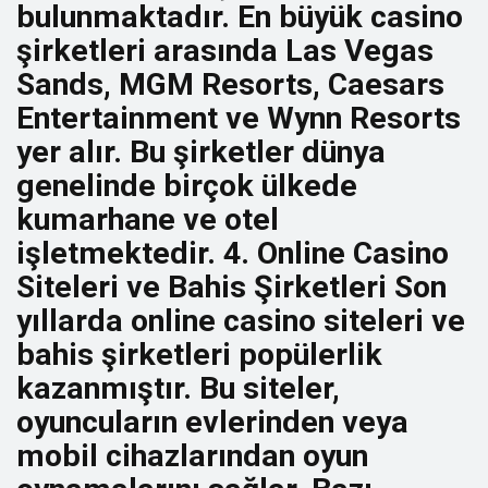
bulunmaktadır. En büyük casino
şirketleri arasında Las Vegas
Sands, MGM Resorts, Caesars
Entertainment ve Wynn Resorts
yer alır. Bu şirketler dünya
genelinde birçok ülkede
kumarhane ve otel
işletmektedir. 4. Online Casino
Siteleri ve Bahis Şirketleri Son
yıllarda online casino siteleri ve
bahis şirketleri popülerlik
kazanmıştır. Bu siteler,
oyuncuların evlerinden veya
mobil cihazlarından oyun