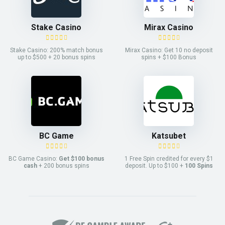
Stake Casino
Mirax Casino
Stake Casino: 200% match bonus
Mirax Casino: Get 10 no deposit
up to $500 + 20 bonus spins
spins + $100 Bonus
BC Game
Katsubet
BC Game Casino:
Get $100 bonus
1 Free Spin credited for every $1
cash
+ 200 bonus spins
deposit. Up to $100 +
100 Spins