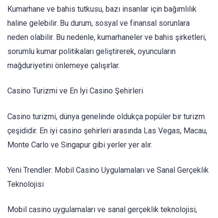
Kumarhane ve bahis tutkusu, bazı insanlar için bağımlılık
haline gelebilir. Bu durum, sosyal ve finansal sorunlara
neden olabilir. Bu nedenle, kumarhaneler ve bahis şirketleri,
sorumlu kumar politikaları geliştirerek, oyuncuların
mağduriyetini önlemeye çalışırlar.
Casino Turizmi ve En İyi Casino Şehirleri
Casino turizmi, dünya genelinde oldukça popüler bir turizm
çeşididir. En iyi casino şehirleri arasında Las Vegas, Macau,
Monte Carlo ve Singapur gibi yerler yer alır.
Yeni Trendler: Mobil Casino Uygulamaları ve Sanal Gerçeklik
Teknolojisi
Mobil casino uygulamaları ve sanal gerçeklik teknolojisi,