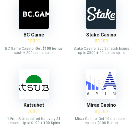
BC Game
Stake Casino
BC Game Casino:
Get $100 bonus
Stake Casino: 200% match bonus
cash
+ 200 bonus spins
up to $500 + 20 bonus spins
Katsubet
Mirax Casino
1 Free Spin credited for every $1
Mirax Casino: Get 10 no deposit
deposit. Up to $100 +
100 Spins
spins + $100 Bonus