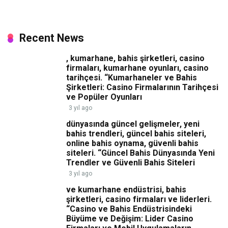
Recent News
, kumarhane, bahis şirketleri, casino
firmaları, kumarhane oyunları, casino
tarihçesi. “Kumarhaneler ve Bahis
Şirketleri: Casino Firmalarının Tarihçesi
ve Popüler Oyunları
3 yıl ago
dünyasında güncel gelişmeler, yeni
bahis trendleri, güncel bahis siteleri,
online bahis oynama, güvenli bahis
siteleri. “Güncel Bahis Dünyasında Yeni
Trendler ve Güvenli Bahis Siteleri
3 yıl ago
ve kumarhane endüstrisi, bahis
şirketleri, casino firmaları ve liderleri.
“Casino ve Bahis Endüstrisindeki
Büyüme ve Değişim: Lider Casino