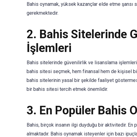
Bahis oynamak, yüksek kazançlar elde etme şansı sun
gerekmektedir.
2. Bahis Sitelerinde 
İşlemleri
Bahis sitelerinde güvenilirlik ve lisanslama işlemleri
bahis sitesi seçmek, hem finansal hem de kişisel bi
bahis sitelerinin yasal bir şekilde faaliyet göstermes
bir bahis sitesi tercih etmek önemlidir.
3. En Popüler Bahis O
Bahis, birçok insanın ilgi duyduğu bir aktivitedir. En 
almaktadır. Bahis oynamak isteyenler için bazı ipuçl