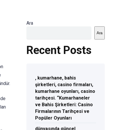
Ara
Ara
Recent Posts
on
e
, kumarhane, bahis
ndür.
şirketleri, casino firmaları,
kumarhane oyunları, casino
tarihçesi. “Kumarhaneler
nde
ve Bahis Şirketleri: Casino
lan
Firmalarının Tarihçesi ve
Popüler Oyunları
dünyasında güncel