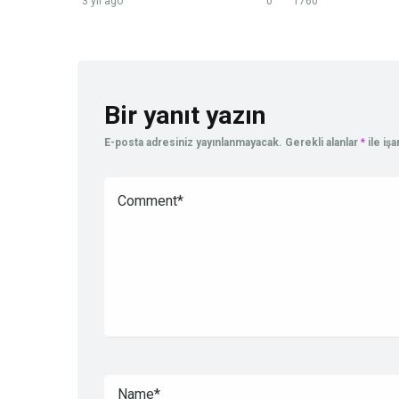
3 yıl ago
0
1760
Bir yanıt yazın
E-posta adresiniz yayınlanmayacak.
Gerekli alanlar
*
ile iş