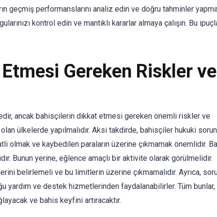
ların geçmiş performanslarını analiz edin ve doğru tahminler yapma
gularınızı kontrol edin ve mantıklı kararlar almaya çalışın. Bu ipuçl
t Etmesi Gereken Riskler ve
edir, ancak bahisçilerin dikkat etmesi gereken önemli riskler ve
olan ülkelerde yapılmalıdır. Aksi takdirde, bahisçiler hukuki sorun
kkatli olmak ve kaybedilen paraların üzerine çıkmamak önemlidir. Ba
ır. Bunun yerine, eğlence amaçlı bir aktivite olarak görülmelidir.
erini belirlemeli ve bu limitlerin üzerine çıkmamalıdır. Ayrıca, so
ğu yardım ve destek hizmetlerinden faydalanabilirler. Tüm bunlar,
layacak ve bahis keyfini artıracaktır.