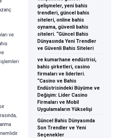
ar
gelişmeler, yeni bahis
kazanç
trendleri, güncel bahis
siteleri, online bahis
oynama, güvenli bahis
siteleri. “Güncel Bahis
ları ve
Dünyasında Yeni Trendler
ahis
ve Güvenli Bahis Siteleri
ve
ve kumarhane endüstrisi,
işlemleri
bahis şirketleri, casino
firmaları ve liderleri.
“Casino ve Bahis
Endüstrisindeki Büyüme ve
Değişim: Lider Casino
Firmaları ve Mobil
bir
Uygulamaların Yükselişi
rasında,
Güncel Bahis Dünyasında
azanma
Son Trendler ve Yeni
önemlidir.
Seçenekler