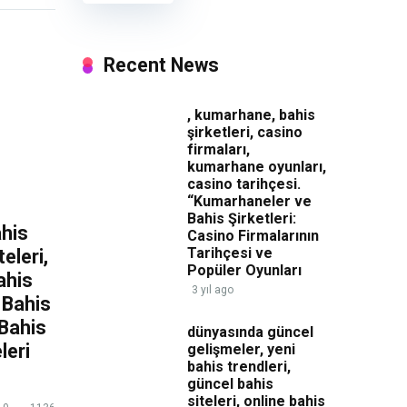
Recent News
, kumarhane, bahis
şirketleri, casino
firmaları,
kumarhane oyunları,
casino tarihçesi.
“Kumarhaneler ve
Bahis Şirketleri:
ahis
Casino Firmalarının
Tarihçesi ve
teleri,
Popüler Oyunları
ahis
3 yıl ago
 Bahis
 Bahis
dünyasında güncel
leri
gelişmeler, yeni
bahis trendleri,
güncel bahis
siteleri, online bahis