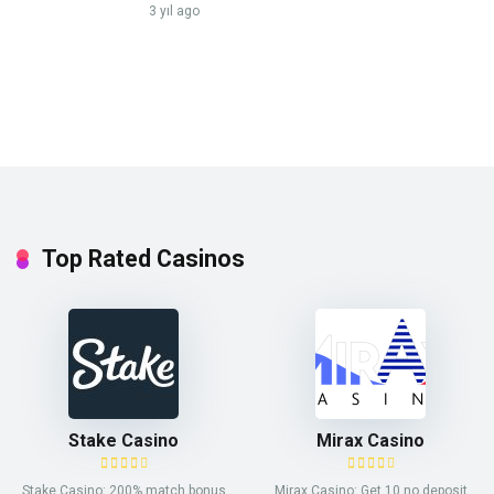
3 yıl ago
Top Rated Casinos
Stake Casino
Mirax Casino
Stake Casino: 200% match bonus
Mirax Casino: Get 10 no deposit