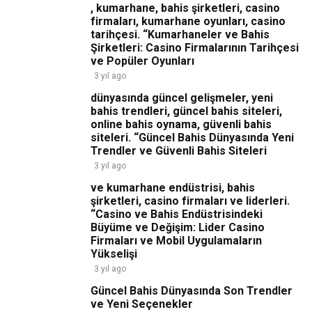
, kumarhane, bahis şirketleri, casino
firmaları, kumarhane oyunları, casino
tarihçesi. “Kumarhaneler ve Bahis
Şirketleri: Casino Firmalarının Tarihçesi
ve Popüler Oyunları
3 yıl ago
dünyasında güncel gelişmeler, yeni
bahis trendleri, güncel bahis siteleri,
online bahis oynama, güvenli bahis
siteleri. “Güncel Bahis Dünyasında Yeni
Trendler ve Güvenli Bahis Siteleri
3 yıl ago
ve kumarhane endüstrisi, bahis
şirketleri, casino firmaları ve liderleri.
“Casino ve Bahis Endüstrisindeki
Büyüme ve Değişim: Lider Casino
Firmaları ve Mobil Uygulamaların
Yükselişi
3 yıl ago
Güncel Bahis Dünyasında Son Trendler
ve Yeni Seçenekler