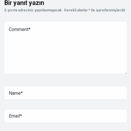
Bir yanıt yazın
E-posta adresiniz yayınlanmayacak.
Gerekli alanlar
*
ile işaretlenmişlerdir