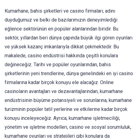
Kumarhane, bahis şirketleri ve casino firmaları; adını
duyduğumuz ve belki de bazılarımızın deneyimlediği
eğlence sektörünün en popüler alanlarından biridir. Bu
sektör, yıllardan beri dünya çapında büyük ilgi gören oyunları
ve yüksek kazanç imkanlarıyla dikkat çekmektedir. Bu
makalede, casino endüstrisi hakkında çeşitli konulara
değineceğiz. Tarihi ve popüler oyunlarından, bahis
şirketlerinin yeni trendlerine, dünya genelindeki en iyi casino
firmalarına kadar birçok konuyu ele alacağız. Online
casinoların avantajları ve dezavantajlarından, kumarhane
endüstrisinin büyüme potansiyeli ve sorunlarına, kumarhane
turizminin popüler tatil yerlerine ve etkilerine kadar birçok
konuyu inceleyeceğiz. Ayrıca, kumarhane işletmeciliği,
yönetim ve işletme modelleri, casino ve sosyal sorumluluk,
kumarhane oyunları ve stratejileri gibi konulara da