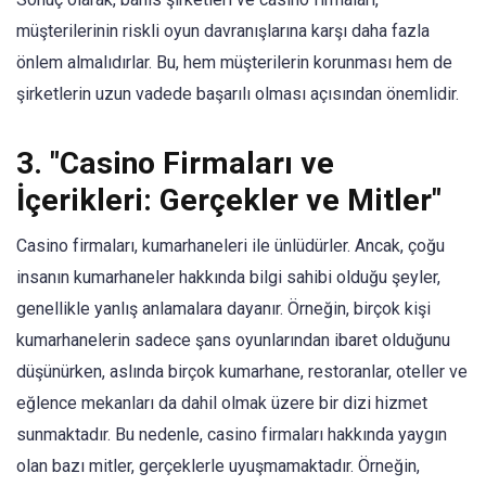
müşterilerinin riskli oyun davranışlarına karşı daha fazla
önlem almalıdırlar. Bu, hem müşterilerin korunması hem de
şirketlerin uzun vadede başarılı olması açısından önemlidir.
3. "Casino Firmaları ve
İçerikleri: Gerçekler ve Mitler"
Casino firmaları, kumarhaneleri ile ünlüdürler. Ancak, çoğu
insanın kumarhaneler hakkında bilgi sahibi olduğu şeyler,
genellikle yanlış anlamalara dayanır. Örneğin, birçok kişi
kumarhanelerin sadece şans oyunlarından ibaret olduğunu
düşünürken, aslında birçok kumarhane, restoranlar, oteller ve
eğlence mekanları da dahil olmak üzere bir dizi hizmet
sunmaktadır. Bu nedenle, casino firmaları hakkında yaygın
olan bazı mitler, gerçeklerle uyuşmamaktadır. Örneğin,