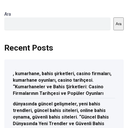
Ara
Ara
Recent Posts
, kumarhane, bahis şirketleri, casino firmaları,
kumarhane oyunları, casino tarihçesi.
“Kumarhaneler ve Bahis Şirketleri: Casino
Firmalarının Tarihçesi ve Popüler Oyunları
dünyasında güncel gelişmeler, yeni bahis
trendleri, güncel bahis siteleri, online bahis
oynama, güvenli bahis siteleri. “Güncel Bahis
Dünyasında Yeni Trendler ve Güvenli Bahis