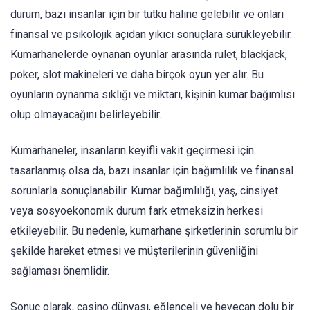
durum, bazı insanlar için bir tutku haline gelebilir ve onları
finansal ve psikolojik açıdan yıkıcı sonuçlara sürükleyebilir.
Kumarhanelerde oynanan oyunlar arasında rulet, blackjack,
poker, slot makineleri ve daha birçok oyun yer alır. Bu
oyunların oynanma sıklığı ve miktarı, kişinin kumar bağımlısı
olup olmayacağını belirleyebilir.
Kumarhaneler, insanların keyifli vakit geçirmesi için
tasarlanmış olsa da, bazı insanlar için bağımlılık ve finansal
sorunlarla sonuçlanabilir. Kumar bağımlılığı, yaş, cinsiyet
veya sosyoekonomik durum fark etmeksizin herkesi
etkileyebilir. Bu nedenle, kumarhane şirketlerinin sorumlu bir
şekilde hareket etmesi ve müşterilerinin güvenliğini
sağlaması önemlidir.
Sonuç olarak, casino dünyası, eğlenceli ve heyecan dolu bir