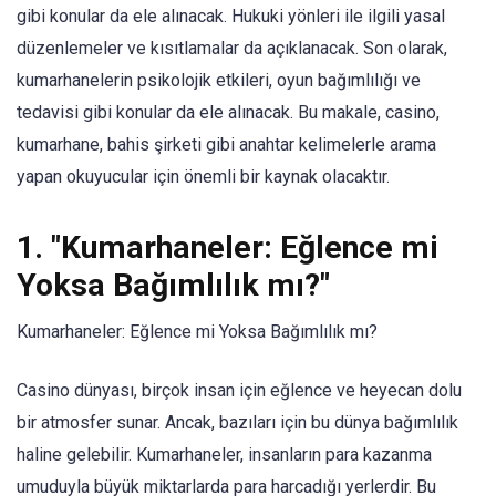
gibi konular da ele alınacak. Hukuki yönleri ile ilgili yasal
düzenlemeler ve kısıtlamalar da açıklanacak. Son olarak,
kumarhanelerin psikolojik etkileri, oyun bağımlılığı ve
tedavisi gibi konular da ele alınacak. Bu makale, casino,
kumarhane, bahis şirketi gibi anahtar kelimelerle arama
yapan okuyucular için önemli bir kaynak olacaktır.
1. "Kumarhaneler: Eğlence mi
Yoksa Bağımlılık mı?"
Kumarhaneler: Eğlence mi Yoksa Bağımlılık mı?
Casino dünyası, birçok insan için eğlence ve heyecan dolu
bir atmosfer sunar. Ancak, bazıları için bu dünya bağımlılık
haline gelebilir. Kumarhaneler, insanların para kazanma
umuduyla büyük miktarlarda para harcadığı yerlerdir. Bu