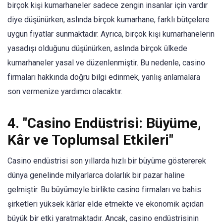
birçok kişi kumarhaneler sadece zengin insanlar için vardır
diye düşünürken, aslında birçok kumarhane, farklı bütçelere
uygun fiyatlar sunmaktadır. Ayrıca, birçok kişi kumarhanelerin
yasadışı olduğunu düşünürken, aslında birçok ülkede
kumarhaneler yasal ve düzenlenmiştir. Bu nedenle, casino
firmaları hakkında doğru bilgi edinmek, yanlış anlamalara
son vermenize yardımcı olacaktır.
4. "Casino Endüstrisi: Büyüme,
Kâr ve Toplumsal Etkileri"
Casino endüstrisi son yıllarda hızlı bir büyüme göstererek
dünya genelinde milyarlarca dolarlık bir pazar haline
gelmiştir. Bu büyümeyle birlikte casino firmaları ve bahis
şirketleri yüksek kârlar elde etmekte ve ekonomik açıdan
büyük bir etki yaratmaktadır. Ancak, casino endüstrisinin