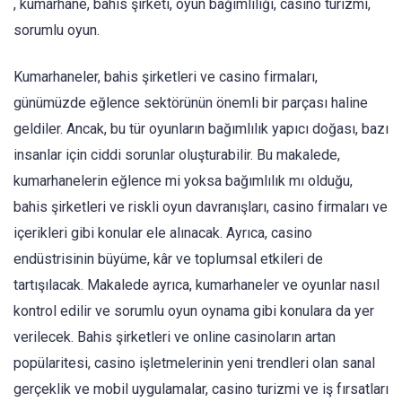
, kumarhane, bahis şirketi, oyun bağımlılığı, casino turizmi,
sorumlu oyun.
Kumarhaneler, bahis şirketleri ve casino firmaları,
günümüzde eğlence sektörünün önemli bir parçası haline
geldiler. Ancak, bu tür oyunların bağımlılık yapıcı doğası, bazı
insanlar için ciddi sorunlar oluşturabilir. Bu makalede,
kumarhanelerin eğlence mi yoksa bağımlılık mı olduğu,
bahis şirketleri ve riskli oyun davranışları, casino firmaları ve
içerikleri gibi konular ele alınacak. Ayrıca, casino
endüstrisinin büyüme, kâr ve toplumsal etkileri de
tartışılacak. Makalede ayrıca, kumarhaneler ve oyunlar nasıl
kontrol edilir ve sorumlu oyun oynama gibi konulara da yer
verilecek. Bahis şirketleri ve online casinoların artan
popülaritesi, casino işletmelerinin yeni trendleri olan sanal
gerçeklik ve mobil uygulamalar, casino turizmi ve iş fırsatları