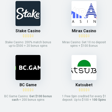
Stake Casino
Mirax Casino
Stake Casino: 200% match bonus
Mirax Casino: Get 10 no deposit
up to $500 + 20 bonus spins
spins + $100 Bonus
BC Game
Katsubet
BC Game Casino:
Get $100 bonus
1 Free Spin credited for every $1
cash
+ 200 bonus spins
deposit. Up to $100 +
100 Spins