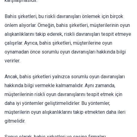
karşılaşmasıdır.
Bahis şirketleri, bu riskli davranışları önlemek için birçok
önlem alıyorlar. Örneğin, bahis şirketleri, müşterilerinin oyun
alışkanlıklarını takip ederek, riskli davranışları tespit etmeye
çalışırlar. Ayrıca, bahis şirketleri, müşterilerine oyun
oynamadan önce sorumlu oyun davranışları hakkında bilgi
verirler.
Ancak, bahis şirketleri yalnızca sorumlu oyun davranışları
hakkında bilgi vermekle kalmamalıdır. Aynı zamanda,
müşterilerinin riskli oyun davranışlarını tespit etmek için
daha iyi yöntemler geliştirmelidirler. Bu yöntemler,
müşterilerin oyun alışkanlıklarını takip etmekten daha ileri
gitmelidir.
Sonuç olarak, bahis şirketleri ve casino firmaları,