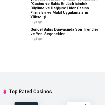
“Casino ve Bahis Endüstrisindeki
Büyüme ve Değişim: Lider Casino
Firmaları ve Mobil Uygulamaların
Yükselişi
3 yıl ago
Güncel Bahis Dünyasında Son Trendler
ve Yeni Seçenekler
3 yıl ago
Top Rated Casinos