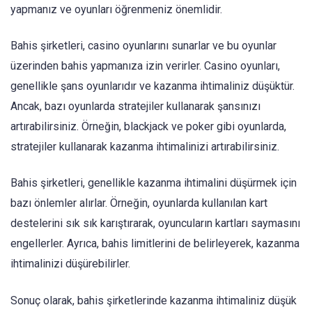
yapmanız ve oyunları öğrenmeniz önemlidir.
Bahis şirketleri, casino oyunlarını sunarlar ve bu oyunlar
üzerinden bahis yapmanıza izin verirler. Casino oyunları,
genellikle şans oyunlarıdır ve kazanma ihtimaliniz düşüktür.
Ancak, bazı oyunlarda stratejiler kullanarak şansınızı
artırabilirsiniz. Örneğin, blackjack ve poker gibi oyunlarda,
stratejiler kullanarak kazanma ihtimalinizi artırabilirsiniz.
Bahis şirketleri, genellikle kazanma ihtimalini düşürmek için
bazı önlemler alırlar. Örneğin, oyunlarda kullanılan kart
destelerini sık sık karıştırarak, oyuncuların kartları saymasını
engellerler. Ayrıca, bahis limitlerini de belirleyerek, kazanma
ihtimalinizi düşürebilirler.
Sonuç olarak, bahis şirketlerinde kazanma ihtimaliniz düşük