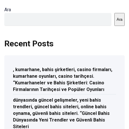
Ara
Ara
Recent Posts
, kumarhane, bahis şirketleri, casino firmaları,
kumarhane oyunları, casino tarihçesi.
“Kumarhaneler ve Bahis Şirketleri: Casino
Firmalarının Tarihçesi ve Popüler Oyunları
dünyasında güncel gelişmeler, yeni bahis
trendleri, güncel bahis siteleri, online bahis
oynama, güvenli bahis siteleri. “Güncel Bahis
Dünyasında Yeni Trendler ve Güvenli Bahis
Siteleri