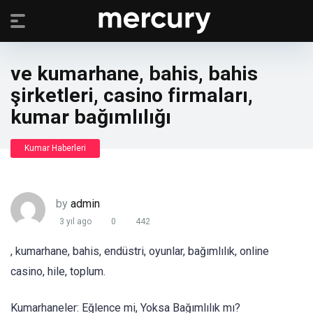
ve kumarhane, bahis, bahis
şirketleri, casino firmaları,
kumar bağımlılığı
Kumar Haberleri
by
admin
3 yıl ago
0
442
, kumarhane, bahis, endüstri, oyunlar, bağımlılık, online
casino, hile, toplum.
Kumarhaneler: Eğlence mi, Yoksa Bağımlılık mı?