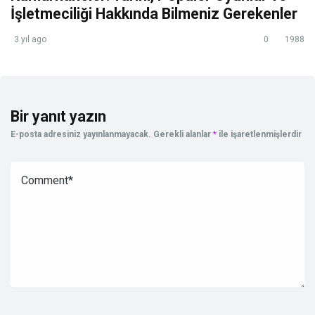
İşletmeciliği Hakkında Bilmeniz Gerekenler
3 yıl ago
0
1988
Bir yanıt yazın
E-posta adresiniz yayınlanmayacak.
Gerekli alanlar
*
ile işaretlenmişlerdir