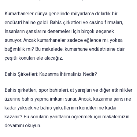
Kumarhaneler dünya genelinde milyarlarca dolarlık bir
endüstri haline geldi. Bahis şirketleri ve casino firmaları,
insanların şanslarını denemeleri için birçok seçenek
sunuyor. Ancak kumarhaneler sadece eğlence mi, yoksa
bağımlılık mı? Bu makalede, kumarhane endüstrisine dair
çeşitli konuları ele alacağız.
Bahis Şirketleri: Kazanma İhtimaliniz Nedir?
Bahis şirketleri, spor bahisleri, at yarışları ve diğer etkinlikler
üzerine bahis yapma imkanı sunar. Ancak, kazanma şansı ne
kadar yüksek ve bahis şirketlerinin kendileri ne kadar
kazanır? Bu soruların yanıtlarını öğrenmek için makalemizin
devamını okuyun.