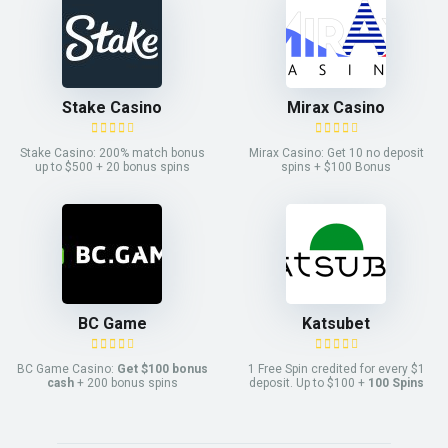
Stake Casino
Mirax Casino
Stake Casino: 200% match bonus
Mirax Casino: Get 10 no deposit
up to $500 + 20 bonus spins
spins + $100 Bonus
BC Game
Katsubet
BC Game Casino:
Get $100 bonus
1 Free Spin credited for every $1
cash
+ 200 bonus spins
deposit. Up to $100 +
100 Spins