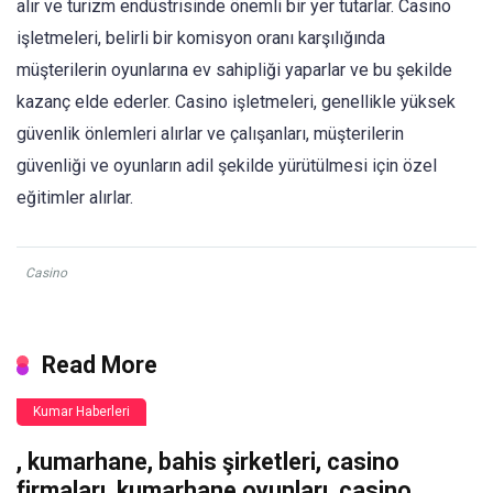
alır ve turizm endüstrisinde önemli bir yer tutarlar. Casino
işletmeleri, belirli bir komisyon oranı karşılığında
müşterilerin oyunlarına ev sahipliği yaparlar ve bu şekilde
kazanç elde ederler. Casino işletmeleri, genellikle yüksek
güvenlik önlemleri alırlar ve çalışanları, müşterilerin
güvenliği ve oyunların adil şekilde yürütülmesi için özel
eğitimler alırlar.
Casino
Read More
Kumar Haberleri
, kumarhane, bahis şirketleri, casino
firmaları, kumarhane oyunları, casino