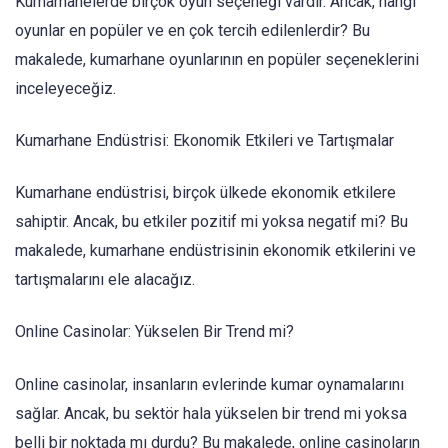
Kumarhanelerde birçok oyun seçeneği vardır. Ancak, hangi
oyunlar en popüler ve en çok tercih edilenlerdir? Bu
makalede, kumarhane oyunlarının en popüler seçeneklerini
inceleyeceğiz.
Kumarhane Endüstrisi: Ekonomik Etkileri ve Tartışmalar
Kumarhane endüstrisi, birçok ülkede ekonomik etkilere
sahiptir. Ancak, bu etkiler pozitif mi yoksa negatif mi? Bu
makalede, kumarhane endüstrisinin ekonomik etkilerini ve
tartışmalarını ele alacağız.
Online Casinolar: Yükselen Bir Trend mi?
Online casinolar, insanların evlerinde kumar oynamalarını
sağlar. Ancak, bu sektör hala yükselen bir trend mi yoksa
belli bir noktada mı durdu? Bu makalede, online casinoların