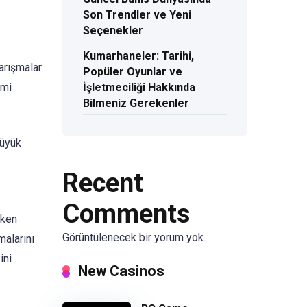
Son Trendler ve Yeni
Seçenekler
Kumarhaneler: Tarihi,
yarışmalar
Popüler Oyunlar ve
 mi
İşletmeciliği Hakkında
Bilmeniz Gerekenler
büyük
Recent
Comments
rken
Görüntülenecek bir yorum yok.
malarını
ini
New Casinos