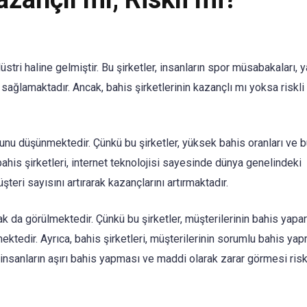
üstri haline gelmiştir. Bu şirketler, insanların spor müsabakaları, 
sağlamaktadır. Ancak, bahis şirketlerinin kazançlı mı yoksa riskli
duğunu düşünmektedir. Çünkü bu şirketler, yüksek bahis oranları ve 
ahis şirketleri, internet teknolojisi sayesinde dünya genelindeki
eri sayısını artırarak kazançlarını artırmaktadır.
rak da görülmektedir. Çünkü bu şirketler, müşterilerinin bahis yapa
ktedir. Ayrıca, bahis şirketleri, müşterilerinin sorumlu bahis yap
 insanların aşırı bahis yapması ve maddi olarak zarar görmesi risk