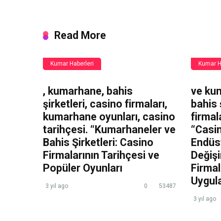
Read More
Kumar Haberleri
Kumar H
, kumarhane, bahis
ve ku
şirketleri, casino firmaları,
bahis 
kumarhane oyunları, casino
firmala
tarihçesi. “Kumarhaneler ve
“Casi
Bahis Şirketleri: Casino
Endüs
Firmalarının Tarihçesi ve
Değişi
Popüler Oyunları
Firmal
Uygula
3 yıl ago
0
53487
3 yıl ago