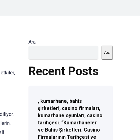
Ara
Ara
Recent Posts
etkiler,
, kumarhane, bahis
şirketleri, casino firmaları,
iliyor.
kumarhane oyunları, casino
tarihçesi. “Kumarhaneler
lerin,
ve Bahis Şirketleri: Casino
li
Firmalarının Tarihçesi ve