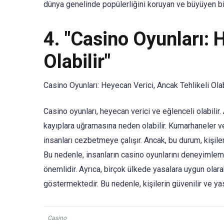
dünya genelinde popülerliğini koruyan ve büyüyen bi
4. "Casino Oyunları: 
Olabilir"
Casino Oyunları: Heyecan Verici, Ancak Tehlikeli Olab
Casino oyunları, heyecan verici ve eğlenceli olabilir.
kayıplara uğramasına neden olabilir. Kumarhaneler v
insanları cezbetmeye çalışır. Ancak, bu durum, kişil
Bu nedenle, insanların casino oyunlarını deneyimlemed
önemlidir. Ayrıca, birçok ülkede yasalara uygun olarak
göstermektedir. Bu nedenle, kişilerin güvenilir ve y
Casino