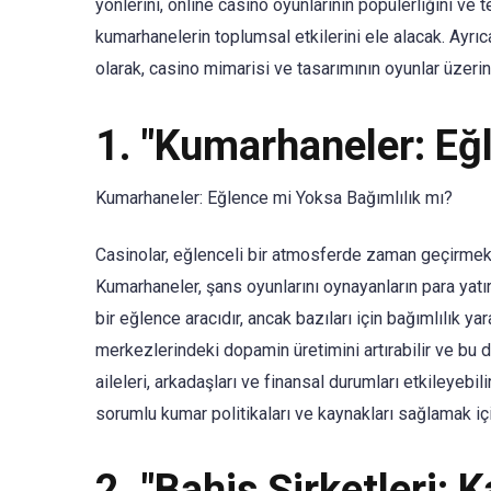
yönlerini, online casino oyunlarının popülerliğini ve te
kumarhanelerin toplumsal etkilerini ele alacak. Ayrı
olarak, casino mimarisi ve tasarımının oyunlar üzerinde
1. "Kumarhaneler: Eğ
Kumarhaneler: Eğlence mi Yoksa Bağımlılık mı?
Casinolar, eğlenceli bir atmosferde zaman geçirmek iç
Kumarhaneler, şans oyunlarını oynayanların para yatır
bir eğlence aracıdır, ancak bazıları için bağımlılık 
merkezlerindeki dopamin üretimini artırabilir ve bu 
aileleri, arkadaşları ve finansal durumları etkileyebili
sorumlu kumar politikaları ve kaynakları sağlamak içi
2. "Bahis Şirketleri: K