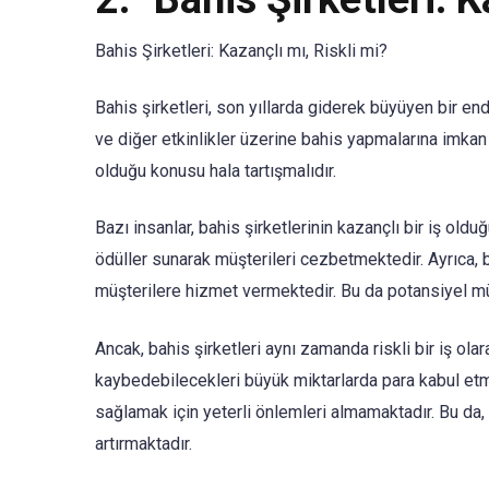
Bahis Şirketleri: Kazançlı mı, Riskli mi?
Bahis şirketleri, son yıllarda giderek büyüyen bir end
ve diğer etkinlikler üzerine bahis yapmalarına imkan 
olduğu konusu hala tartışmalıdır.
Bazı insanlar, bahis şirketlerinin kazançlı bir iş ol
ödüller sunarak müşterileri cezbetmektedir. Ayrıca, b
müşterilere hizmet vermektedir. Bu da potansiyel müşt
Ancak, bahis şirketleri aynı zamanda riskli bir iş ola
kaybedebilecekleri büyük miktarlarda para kabul etme
sağlamak için yeterli önlemleri almamaktadır. Bu da,
artırmaktadır.