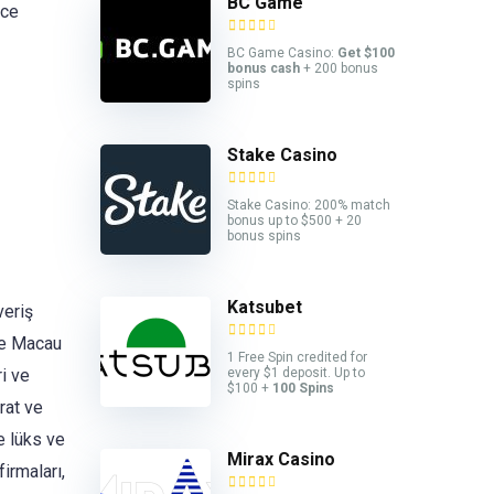
BC Game
nce
BC Game Casino:
Get $100
bonus cash
+ 200 bonus
spins
Stake Casino
Stake Casino: 200% match
bonus up to $500 + 20
bonus spins
Katsubet
veriş
 ve Macau
1 Free Spin credited for
every $1 deposit. Up to
ri ve
$100 +
100 Spins
rat ve
ne lüks ve
Mirax Casino
irmaları,