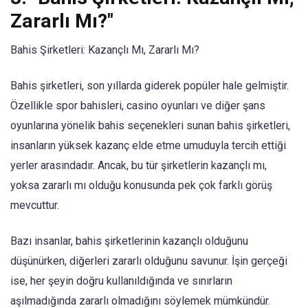
Zararlı Mı?"
Bahis Şirketleri: Kazançlı Mı, Zararlı Mı?
Bahis şirketleri, son yıllarda giderek popüler hale gelmiştir.
Özellikle spor bahisleri, casino oyunları ve diğer şans
oyunlarına yönelik bahis seçenekleri sunan bahis şirketleri,
insanların yüksek kazanç elde etme umuduyla tercih ettiği
yerler arasındadır. Ancak, bu tür şirketlerin kazançlı mı,
yoksa zararlı mı olduğu konusunda pek çok farklı görüş
mevcuttur.
Bazı insanlar, bahis şirketlerinin kazançlı olduğunu
düşünürken, diğerleri zararlı olduğunu savunur. İşin gerçeği
ise, her şeyin doğru kullanıldığında ve sınırların
aşılmadığında zararlı olmadığını söylemek mümkündür.