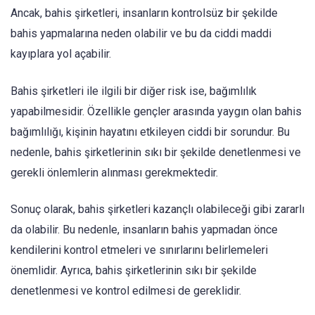
Ancak, bahis şirketleri, insanların kontrolsüz bir şekilde
bahis yapmalarına neden olabilir ve bu da ciddi maddi
kayıplara yol açabilir.
Bahis şirketleri ile ilgili bir diğer risk ise, bağımlılık
yapabilmesidir. Özellikle gençler arasında yaygın olan bahis
bağımlılığı, kişinin hayatını etkileyen ciddi bir sorundur. Bu
nedenle, bahis şirketlerinin sıkı bir şekilde denetlenmesi ve
gerekli önlemlerin alınması gerekmektedir.
Sonuç olarak, bahis şirketleri kazançlı olabileceği gibi zararlı
da olabilir. Bu nedenle, insanların bahis yapmadan önce
kendilerini kontrol etmeleri ve sınırlarını belirlemeleri
önemlidir. Ayrıca, bahis şirketlerinin sıkı bir şekilde
denetlenmesi ve kontrol edilmesi de gereklidir.