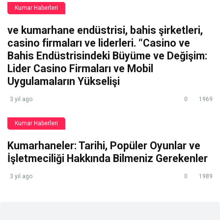
Kumar Haberleri
ve kumarhane endüstrisi, bahis şirketleri,
casino firmaları ve liderleri. “Casino ve
Bahis Endüstrisindeki Büyüme ve Değişim:
Lider Casino Firmaları ve Mobil
Uygulamaların Yükselişi
3 yıl ago
0
1969
Kumar Haberleri
Kumarhaneler: Tarihi, Popüler Oyunlar ve
İşletmeciliği Hakkında Bilmeniz Gerekenler
3 yıl ago
0
1989