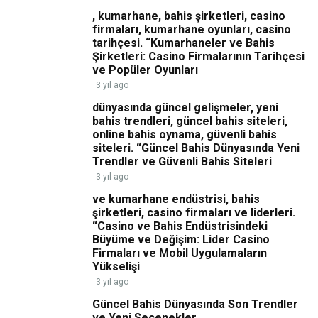
, kumarhane, bahis şirketleri, casino
firmaları, kumarhane oyunları, casino
tarihçesi. “Kumarhaneler ve Bahis
Şirketleri: Casino Firmalarının Tarihçesi
ve Popüler Oyunları
3 yıl ago
dünyasında güncel gelişmeler, yeni
bahis trendleri, güncel bahis siteleri,
online bahis oynama, güvenli bahis
siteleri. “Güncel Bahis Dünyasında Yeni
Trendler ve Güvenli Bahis Siteleri
3 yıl ago
ve kumarhane endüstrisi, bahis
şirketleri, casino firmaları ve liderleri.
“Casino ve Bahis Endüstrisindeki
Büyüme ve Değişim: Lider Casino
Firmaları ve Mobil Uygulamaların
Yükselişi
3 yıl ago
Güncel Bahis Dünyasında Son Trendler
ve Yeni Seçenekler