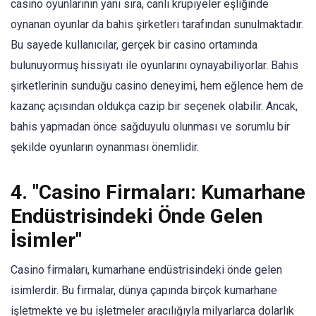
casino oyunlarının yanı sıra, canlı krupiyeler eşliğinde
oynanan oyunlar da bahis şirketleri tarafından sunulmaktadır.
Bu sayede kullanıcılar, gerçek bir casino ortamında
bulunuyormuş hissiyatı ile oyunlarını oynayabiliyorlar. Bahis
şirketlerinin sunduğu casino deneyimi, hem eğlence hem de
kazanç açısından oldukça cazip bir seçenek olabilir. Ancak,
bahis yapmadan önce sağduyulu olunması ve sorumlu bir
şekilde oyunların oynanması önemlidir.
4. "Casino Firmaları: Kumarhane
Endüstrisindeki Önde Gelen
İsimler"
Casino firmaları, kumarhane endüstrisindeki önde gelen
isimlerdir. Bu firmalar, dünya çapında birçok kumarhane
işletmekte ve bu işletmeler aracılığıyla milyarlarca dolarlık