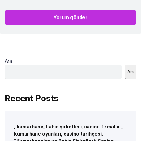
Ara
Ara
Recent Posts
, kumarhane, bahis şirketleri, casino firmaları,
kumarhane oyunları, casino tarihçesi.