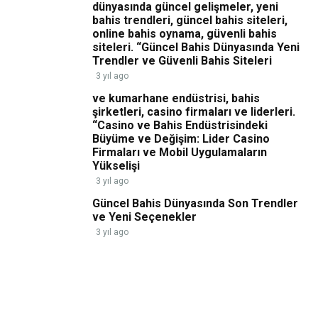
dünyasında güncel gelişmeler, yeni
bahis trendleri, güncel bahis siteleri,
online bahis oynama, güvenli bahis
siteleri. “Güncel Bahis Dünyasında Yeni
Trendler ve Güvenli Bahis Siteleri
3 yıl ago
ve kumarhane endüstrisi, bahis
şirketleri, casino firmaları ve liderleri.
“Casino ve Bahis Endüstrisindeki
Büyüme ve Değişim: Lider Casino
Firmaları ve Mobil Uygulamaların
Yükselişi
3 yıl ago
Güncel Bahis Dünyasında Son Trendler
ve Yeni Seçenekler
3 yıl ago