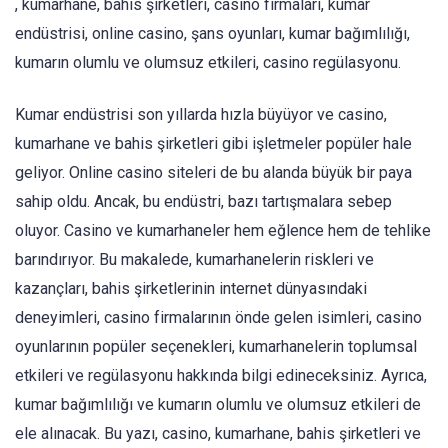
, kumarhane, bahis şirketleri, casino firmaları, kumar
endüstrisi, online casino, şans oyunları, kumar bağımlılığı,
kumarın olumlu ve olumsuz etkileri, casino regülasyonu.
Kumar endüstrisi son yıllarda hızla büyüyor ve casino,
kumarhane ve bahis şirketleri gibi işletmeler popüler hale
geliyor. Online casino siteleri de bu alanda büyük bir paya
sahip oldu. Ancak, bu endüstri, bazı tartışmalara sebep
oluyor. Casino ve kumarhaneler hem eğlence hem de tehlike
barındırıyor. Bu makalede, kumarhanelerin riskleri ve
kazançları, bahis şirketlerinin internet dünyasındaki
deneyimleri, casino firmalarının önde gelen isimleri, casino
oyunlarının popüler seçenekleri, kumarhanelerin toplumsal
etkileri ve regülasyonu hakkında bilgi edineceksiniz. Ayrıca,
kumar bağımlılığı ve kumarın olumlu ve olumsuz etkileri de
ele alınacak. Bu yazı, casino, kumarhane, bahis şirketleri ve