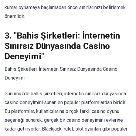
kumar oynamaya başlamadan önce sınırlarınızı belirlemek
önemlidir.
3. "Bahis Şirketleri: İnternetin
Sınırsız Dünyasında Casino
Deneyimi"
Bahis Şirketleri: İnternetin Sınırsız Dünyasında Casino
Deneyimi
Günümüzde bahis şirketleri, internetin sınırsız dünyasında
casino deneyimini sunan en popüler platformlardan biridir.
Bu platformlar, kullanıcılarına birçok farklı casino oyunu
seçeneği sunarak, gerçek bir casino deneyimini evlerine
kadar getiriyorlar. Blackjack, rulet, slot oyunları gibi popüler