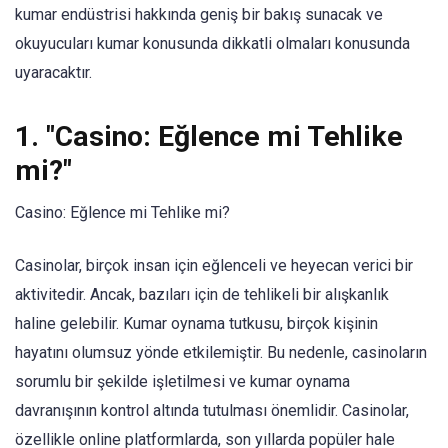
kumar endüstrisi hakkında geniş bir bakış sunacak ve
okuyucuları kumar konusunda dikkatli olmaları konusunda
uyaracaktır.
1. "Casino: Eğlence mi Tehlike
mi?"
Casino: Eğlence mi Tehlike mi?
Casinolar, birçok insan için eğlenceli ve heyecan verici bir
aktivitedir. Ancak, bazıları için de tehlikeli bir alışkanlık
haline gelebilir. Kumar oynama tutkusu, birçok kişinin
hayatını olumsuz yönde etkilemiştir. Bu nedenle, casinoların
sorumlu bir şekilde işletilmesi ve kumar oynama
davranışının kontrol altında tutulması önemlidir. Casinolar,
özellikle online platformlarda, son yıllarda popüler hale