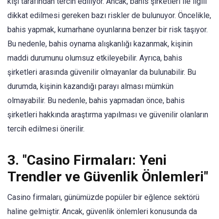
kişi tarafından tercih ediliyor. Ancak, bahis şirketleri ile ilgili
dikkat edilmesi gereken bazı riskler de bulunuyor. Öncelikle,
bahis yapmak, kumarhane oyunlarına benzer bir risk taşıyor.
Bu nedenle, bahis oynama alışkanlığı kazanmak, kişinin
maddi durumunu olumsuz etkileyebilir. Ayrıca, bahis
şirketleri arasında güvenilir olmayanlar da bulunabilir. Bu
durumda, kişinin kazandığı parayı alması mümkün
olmayabilir. Bu nedenle, bahis yapmadan önce, bahis
şirketleri hakkında araştırma yapılması ve güvenilir olanların
tercih edilmesi önerilir.
3. "Casino Firmaları: Yeni
Trendler ve Güvenlik Önlemleri"
Casino firmaları, günümüzde popüler bir eğlence sektörü
haline gelmiştir. Ancak, güvenlik önlemleri konusunda da