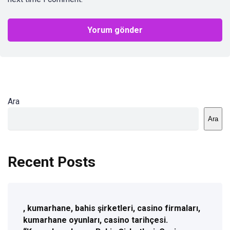
Ara
Ara
Recent Posts
, kumarhane, bahis şirketleri, casino firmaları,
kumarhane oyunları, casino tarihçesi.