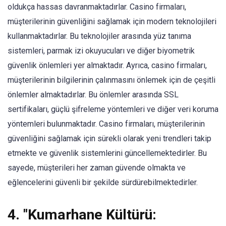
oldukça hassas davranmaktadırlar. Casino firmaları,
müşterilerinin güvenliğini sağlamak için modern teknolojileri
kullanmaktadırlar. Bu teknolojiler arasında yüz tanıma
sistemleri, parmak izi okuyucuları ve diğer biyometrik
güvenlik önlemleri yer almaktadır. Ayrıca, casino firmaları,
müşterilerinin bilgilerinin çalınmasını önlemek için de çeşitli
önlemler almaktadırlar. Bu önlemler arasında SSL
sertifikaları, güçlü şifreleme yöntemleri ve diğer veri koruma
yöntemleri bulunmaktadır. Casino firmaları, müşterilerinin
güvenliğini sağlamak için sürekli olarak yeni trendleri takip
etmekte ve güvenlik sistemlerini güncellemektedirler. Bu
sayede, müşterileri her zaman güvende olmakta ve
eğlencelerini güvenli bir şekilde sürdürebilmektedirler.
4. "Kumarhane Kültürü: