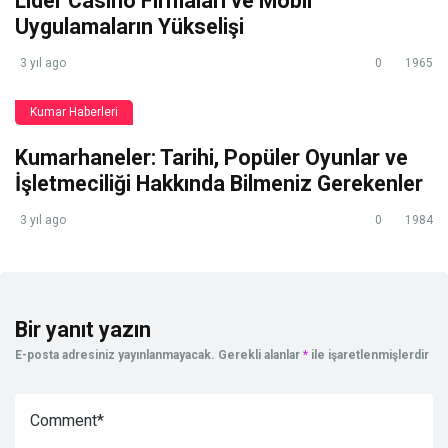
Lider Casino Firmaları ve Mobil
Uygulamaların Yükselişi
3 yıl ago
0
1965
Kumar Haberleri
Kumarhaneler: Tarihi, Popüler Oyunlar ve
İşletmeciliği Hakkında Bilmeniz Gerekenler
3 yıl ago
0
1984
Bir yanıt yazın
E-posta adresiniz yayınlanmayacak.
Gerekli alanlar
*
ile işaretlenmişlerdir