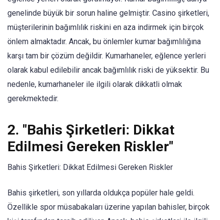
genelinde büyük bir sorun haline gelmiştir. Casino şirketleri,
müşterilerinin bağımlılık riskini en aza indirmek için birçok
önlem almaktadır. Ancak, bu önlemler kumar bağımlılığına
karşı tam bir çözüm değildir. Kumarhaneler, eğlence yerleri
olarak kabul edilebilir ancak bağımlılık riski de yüksektir. Bu
nedenle, kumarhaneler ile ilgili olarak dikkatli olmak
gerekmektedir.
2. "Bahis Şirketleri: Dikkat
Edilmesi Gereken Riskler"
Bahis Şirketleri: Dikkat Edilmesi Gereken Riskler
Bahis şirketleri, son yıllarda oldukça popüler hale geldi.
Özellikle spor müsabakaları üzerine yapılan bahisler, birçok