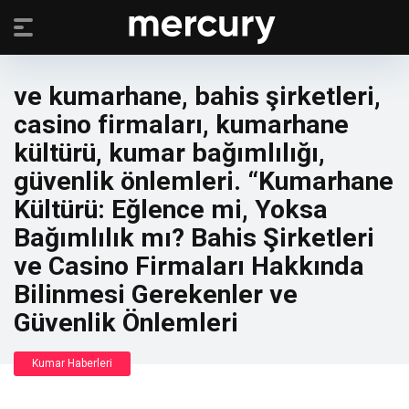
ve kumarhane, bahis şirketleri,
casino firmaları, kumarhane
kültürü, kumar bağımlılığı,
güvenlik önlemleri. “Kumarhane
Kültürü: Eğlence mi, Yoksa
Bağımlılık mı? Bahis Şirketleri
ve Casino Firmaları Hakkında
Bilinmesi Gerekenler ve
Güvenlik Önlemleri
Kumar Haberleri