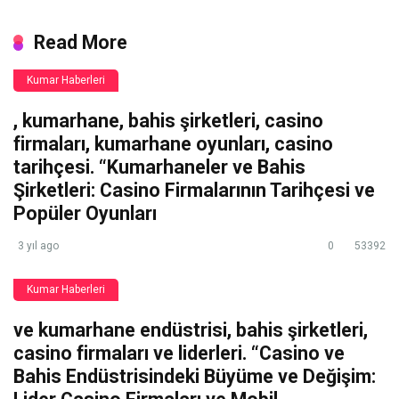
Read More
Kumar Haberleri
, kumarhane, bahis şirketleri, casino
firmaları, kumarhane oyunları, casino
tarihçesi. “Kumarhaneler ve Bahis
Şirketleri: Casino Firmalarının Tarihçesi ve
Popüler Oyunları
3 yıl ago
0
53392
Kumar Haberleri
ve kumarhane endüstrisi, bahis şirketleri,
casino firmaları ve liderleri. “Casino ve
Bahis Endüstrisindeki Büyüme ve Değişim: