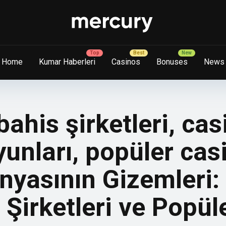
Home
Kumar Haberleri
Casinos
Bonuses
News
his şirketleri, casi
unları, popüler cas
yasının Gizemleri:
 Şirketleri ve Popül