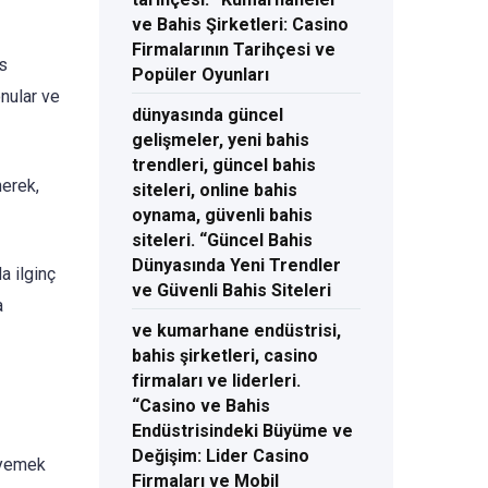
ve Bahis Şirketleri: Casino
Firmalarının Tarihçesi ve
s
Popüler Oyunları
onular ve
dünyasında güncel
gelişmeler, yeni bahis
trendleri, güncel bahis
nerek,
siteleri, online bahis
oynama, güvenli bahis
siteleri. “Güncel Bahis
Dünyasında Yeni Trendler
a ilginç
ve Güvenli Bahis Siteleri
a
ve kumarhane endüstrisi,
bahis şirketleri, casino
firmaları ve liderleri.
“Casino ve Bahis
Endüstrisindeki Büyüme ve
Değişim: Lider Casino
e yemek
Firmaları ve Mobil