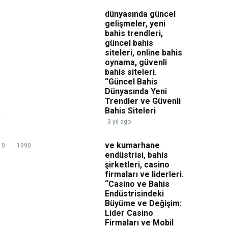
dünyasında güncel
gelişmeler, yeni
bahis trendleri,
güncel bahis
siteleri, online bahis
oynama, güvenli
bahis siteleri.
“Güncel Bahis
Dünyasında Yeni
Trendler ve Güvenli
Bahis Siteleri
a
3 yıl ago
ve kumarhane
0
1990
endüstrisi, bahis
şirketleri, casino
firmaları ve liderleri.
“Casino ve Bahis
Endüstrisindeki
Büyüme ve Değişim:
Lider Casino
Firmaları ve Mobil