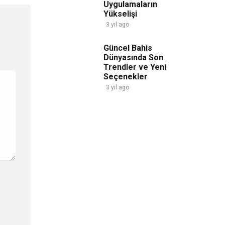
Uygulamaların
Yükselişi
3 yıl ago
Güncel Bahis
Dünyasında Son
Trendler ve Yeni
Seçenekler
3 yıl ago