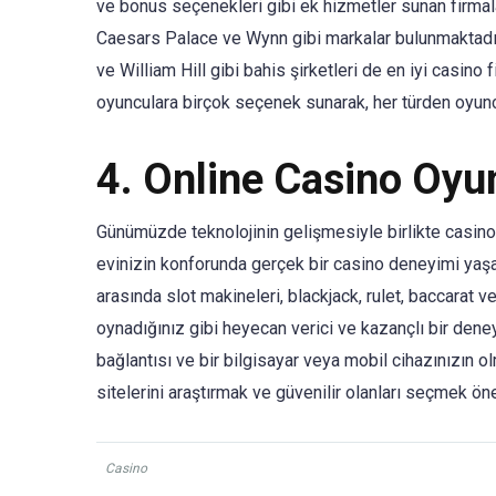
ve bonus seçenekleri gibi ek hizmetler sunan firmal
Caesars Palace ve Wynn gibi markalar bulunmaktadı
ve William Hill gibi bahis şirketleri de en iyi casino 
oyunculara birçok seçenek sunarak, her türden oyuncu
4. Online Casino Oyun
Günümüzde teknolojinin gelişmesiyle birlikte casino o
evinizin konforunda gerçek bir casino deneyimi yaşam
arasında slot makineleri, blackjack, rulet, baccarat 
oynadığınız gibi heyecan verici ve kazançlı bir dene
bağlantısı ve bir bilgisayar veya mobil cihazınızın o
sitelerini araştırmak ve güvenilir olanları seçmek öne
Casino