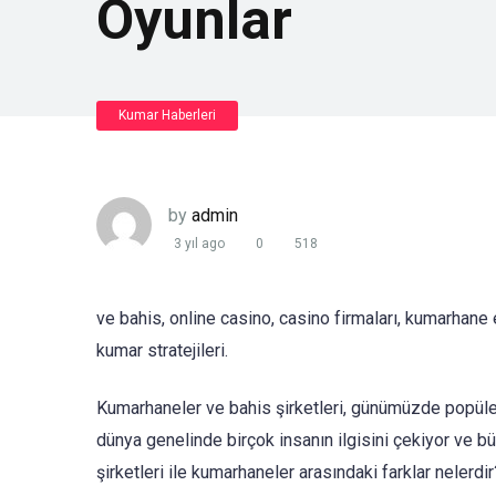
Oyunlar
Kumar Haberleri
by
admin
3 yıl ago
0
518
ve bahis, online casino, casino firmaları, kumarhane e
kumar stratejileri.
Kumarhaneler ve bahis şirketleri, günümüzde popüler
dünya genelinde birçok insanın ilgisini çekiyor ve büy
şirketleri ile kumarhaneler arasındaki farklar nelerd