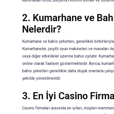
katılmadan önce, bütçenizi kontrol etmek ve sorumlu
2. Kumarhane ve Bahis
Nelerdir?
Kumarhane ve bahis şirketleri, genellikle birbirleriyle 
Kumarhaneler, çeşitli oyun makineleri ve masaları ile b
veya diğer etkinlikler üzerine bahis oynatır. Kumarha
online olarak faaliyet göstermektedir. Ayrıca, kuma
bahis şirketleri genellikle daha düşük oranlarla çalışır
şekilde yönetilmelidir.
3. En İyi Casino Firma
Casino firmaları arasında en iyileri, müşteri memnuniye