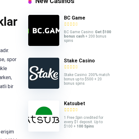
New Casinos
klar
BC Game
BC Game Casino:
Get $100
bonus cash
+ 200 bonus
spins
adır.
ise, spor
Stake Casino
ikle
Stake Casino: 200% match
arken,
bonus up to $500 + 20
bonus spins
tli bir
Katsubet
1 Free Spin credited for
every $1 deposit. Up to
$100 +
100 Spins
 erişim