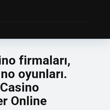
no firmaları,
ino oyunları.
 Casino
er Online