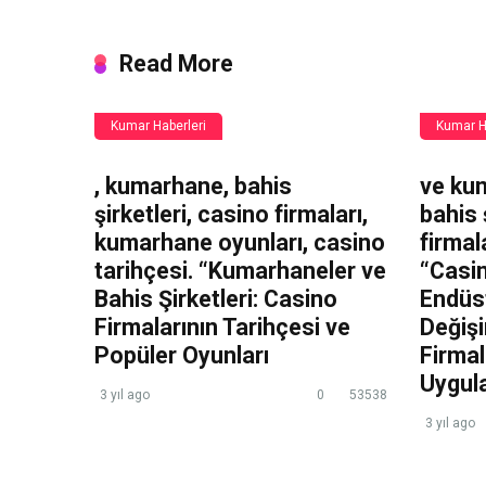
Read More
Kumar Haberleri
Kumar H
, kumarhane, bahis
ve ku
şirketleri, casino firmaları,
bahis 
kumarhane oyunları, casino
firmala
tarihçesi. “Kumarhaneler ve
“Casi
Bahis Şirketleri: Casino
Endüs
Firmalarının Tarihçesi ve
Değişi
Popüler Oyunları
Firmal
Uygula
3 yıl ago
0
53538
3 yıl ago