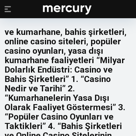
ve kumarhane, bahis şirketleri,
online casino siteleri, popüler
casino oyunları, yasa dışı
kumarhane faaliyetleri “Milyar
Dolarlık Endüstri: Casino ve
Bahis Şirketleri” 1. “Casino
Nedir ve Tarihi” 2.
“Kumarhanelerin Yasa Dışı
Olarak Faaliyet Göstermesi” 3.
“Popüler Casino Oyunları ve
Taktikleri” 4. “Bahis Şirketleri
ve Online Casino Sitelerinin