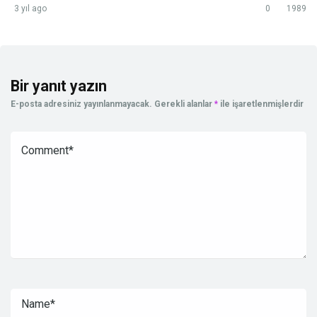
3 yıl ago
0
1989
Bir yanıt yazın
E-posta adresiniz yayınlanmayacak.
Gerekli alanlar
*
ile işaretlenmişlerdir