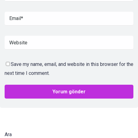
Save my name, email, and website in this browser for the
next time I comment.
Ara