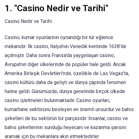
1. "Casino Nedir ve Tarihi"
Casino Nedir ve Tarihi
Casino, kumar oyunlarının oynandığı bir tür eğlence
mekanıdır. İlk casino, İtalya'nın Venedik kentinde 1638'de
açılmıştır. Daha sonra Fransa'da yaygınlaşan casino,
Avrupa'nın diğer ülkelerinde de popüler hale geldi. Ancak
Amerika Birleşik Devletleri'nde, özellikle de Las Vegas'ta,
casino kültürü daha da gelişti ve dünya çapında fenomen
haline geldi. Günümüzde, dünya genelinde birçok ülkede
casino işletmeleri bulunmaktadır. Casino oyunları,
kumarhane sektörünü besleyen en önemli unsurdur ve bahis
şirketleri de bu sektörün bir parçasıdır. İnsanlar, casino ve
bahis şirketlerinin sunduğu heyecanı ve kazanma şansını
aramak için bu mekanlara akın etmektedirler.