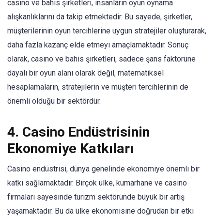
casino ve bahis şirketleri, insanların oyun oynama
alışkanlıklarını da takip etmektedir. Bu sayede, şirketler,
müşterilerinin oyun tercihlerine uygun stratejiler oluşturarak,
daha fazla kazanç elde etmeyi amaçlamaktadır. Sonuç
olarak, casino ve bahis şirketleri, sadece şans faktörüne
dayalı bir oyun alanı olarak değil, matematiksel
hesaplamaların, stratejilerin ve müşteri tercihlerinin de
önemli olduğu bir sektördür.
4. Casino Endüstrisinin
Ekonomiye Katkıları
Casino endüstrisi, dünya genelinde ekonomiye önemli bir
katkı sağlamaktadır. Birçok ülke, kumarhane ve casino
firmaları sayesinde turizm sektöründe büyük bir artış
yaşamaktadır. Bu da ülke ekonomisine doğrudan bir etki