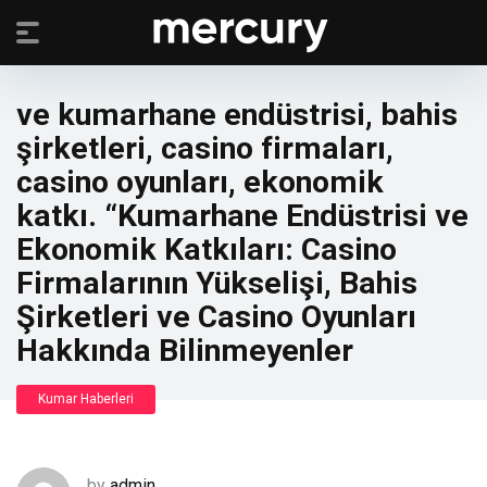
ve kumarhane endüstrisi, bahis
şirketleri, casino firmaları,
casino oyunları, ekonomik
katkı. “Kumarhane Endüstrisi ve
Ekonomik Katkıları: Casino
Firmalarının Yükselişi, Bahis
Şirketleri ve Casino Oyunları
Hakkında Bilinmeyenler
Kumar Haberleri
by
admin