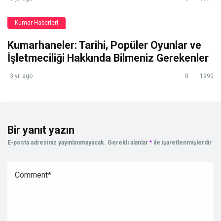
Kumar Haberleri
Kumarhaneler: Tarihi, Popüler Oyunlar ve
İşletmeciliği Hakkında Bilmeniz Gerekenler
3 yıl ago
0
1990
Bir yanıt yazın
E-posta adresiniz yayınlanmayacak.
Gerekli alanlar
*
ile işaretlenmişlerdir