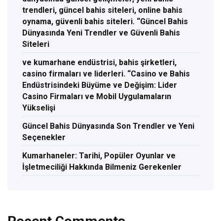
trendleri, güncel bahis siteleri, online bahis
oynama, güvenli bahis siteleri. “Güncel Bahis
Dünyasında Yeni Trendler ve Güvenli Bahis
Siteleri
ve kumarhane endüstrisi, bahis şirketleri,
casino firmaları ve liderleri. “Casino ve Bahis
Endüstrisindeki Büyüme ve Değişim: Lider
Casino Firmaları ve Mobil Uygulamaların
Yükselişi
Güncel Bahis Dünyasında Son Trendler ve Yeni
Seçenekler
Kumarhaneler: Tarihi, Popüler Oyunlar ve
İşletmeciliği Hakkında Bilmeniz Gerekenler