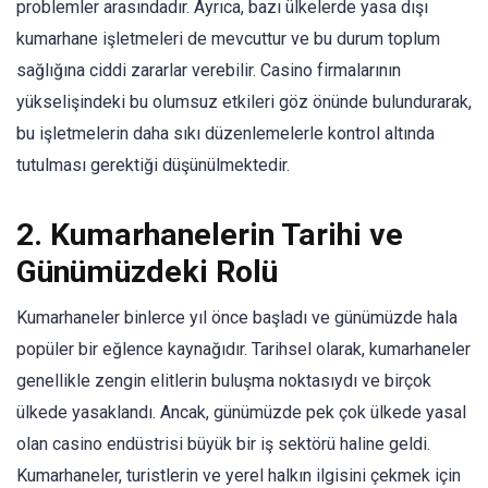
problemler arasındadır. Ayrıca, bazı ülkelerde yasa dışı
kumarhane işletmeleri de mevcuttur ve bu durum toplum
sağlığına ciddi zararlar verebilir. Casino firmalarının
yükselişindeki bu olumsuz etkileri göz önünde bulundurarak,
bu işletmelerin daha sıkı düzenlemelerle kontrol altında
tutulması gerektiği düşünülmektedir.
2. Kumarhanelerin Tarihi ve
Günümüzdeki Rolü
Kumarhaneler binlerce yıl önce başladı ve günümüzde hala
popüler bir eğlence kaynağıdır. Tarihsel olarak, kumarhaneler
genellikle zengin elitlerin buluşma noktasıydı ve birçok
ülkede yasaklandı. Ancak, günümüzde pek çok ülkede yasal
olan casino endüstrisi büyük bir iş sektörü haline geldi.
Kumarhaneler, turistlerin ve yerel halkın ilgisini çekmek için