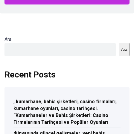
Ara
Ara
Recent Posts
, kumarhane, bahis şirketleri, casino firmaları,
kumarhane oyunları, casino tarihçesi.
“Kumarhaneler ve Bahis Şirketleri: Casino
Firmalarının Tarihçesi ve Popüler Oyunları
dünyasında güncel gelişmeler, yeni bahis