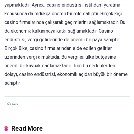
yapmaktadır. Ayrıca, casino endüstrisi, istihdam yaratma
konusunda da oldukça önemli bir role sahiptir. Birçok kişi,
casino firmalarında çalışarak geçimlerini sağlamaktadır. Bu
da ekonomik kalkınmaya katkı sağlamaktadır. Casino
endüstrisi, vergi gelirlerinde de önemli bir paya sahiptir.
Birçok ülke, casino firmalarından elde edilen gelirler
üzerinden vergi almaktadır. Bu vergiler, ülke bütçesine
önemli bir kaynak sağlamaktadır. Tüm bu nedenlerden
dolayı, casino endüstrisi, ekonomik açıdan büyük bir öneme
sahiptir.
Casino
Read More