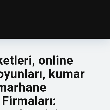
etleri, online
oyunları, kumar
umarhane
Firmaları: