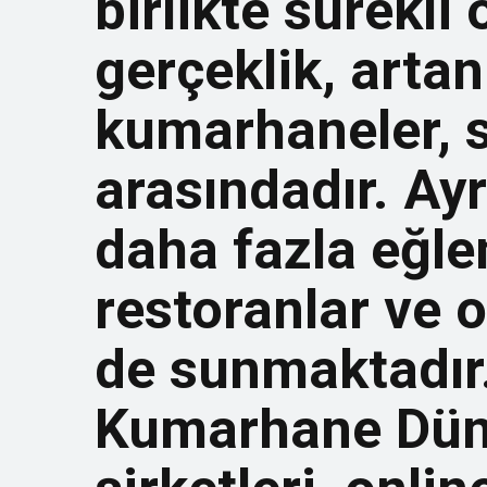
birlikte sürekli
gerçeklik, artan
kumarhaneler, s
arasındadır. Ay
daha fazla eğle
restoranlar ve 
de sunmaktadır.
Kumarhane Düny