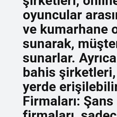
şirketleri, onl
oyuncular arasın
ve kumarhane oy
sunarak, müşter
sunarlar. Ayrıc
bahis şirketler
yerde erişilebil
Firmaları: Şans
firmaları, sade