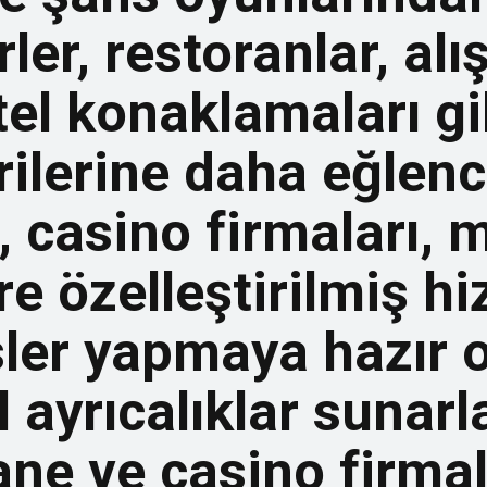
ler, restoranlar, alı
tel konaklamaları gi
ilerine daha eğlenc
, casino firmaları, 
re özelleştirilmiş h
ler yapmaya hazır 
 ayrıcalıklar sunarl
ne ve casino firmal