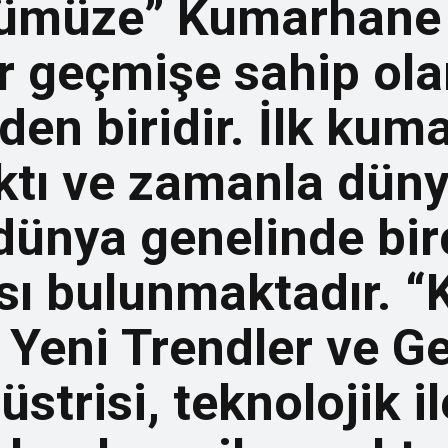
ümüze” Kumarhane e
bir geçmişe sahip ol
den biridir. İlk kum
ıktı ve zamanla dün
 dünya genelinde b
ası bulunmaktadır. 
 Yeni Trendler ve Ge
trisi, teknolojik il