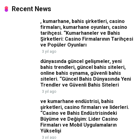
Recent News
, kumarhane, bahis şirketleri, casino
firmaları, kumarhane oyunları, casino
tarihçesi. “Kumarhaneler ve Bahis
Şirketleri: Casino Firmalarının Tarihçesi
ve Popüler Oyunları
3 yıl ago
dünyasında güncel gelişmeler, yeni
bahis trendleri, güncel bahis siteleri,
online bahis oynama, güvenli bahis
siteleri. “Güncel Bahis Dünyasında Yeni
Trendler ve Güvenli Bahis Siteleri
3 yıl ago
ve kumarhane endüstrisi, bahis
şirketleri, casino firmaları ve liderleri.
“Casino ve Bahis Endüstrisindeki
Büyüme ve Değişim: Lider Casino
Firmaları ve Mobil Uygulamaların
Yükselişi
3 yıl ago