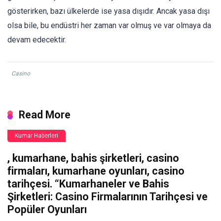
gösterirken, bazı ülkelerde ise yasa dışıdır. Ancak yasa dışı
olsa bile, bu endüstri her zaman var olmuş ve var olmaya da
devam edecektir.
Casino
Read More
Kumar Haberleri
, kumarhane, bahis şirketleri, casino
firmaları, kumarhane oyunları, casino
tarihçesi. “Kumarhaneler ve Bahis
Şirketleri: Casino Firmalarının Tarihçesi ve
Popüler Oyunları