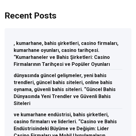
Recent Posts
, kumarhane, bahis şirketleri, casino firmaları,
kumarhane oyunları, casino tarihçesi.
“Kumarhaneler ve Bahis Şirketleri: Casino
Firmalarının Tarihçesi ve Popüler Oyunları
dünyasında güncel gelişmeler, yeni bahis
trendleri, güncel bahis siteleri, online bahis
oynama, güvenli bahis siteleri. “Güncel Bahis
Dünyasında Yeni Trendler ve Güvenli Bahis
Siteleri
ve kumarhane endüstrisi, bahis şirketleri,
casino firmaları ve liderleri. “Casino ve Bahis
Endüstrisindeki Büyüme ve Değişim: Lider
Casino Firmaları ve Mobil Uygulamaların