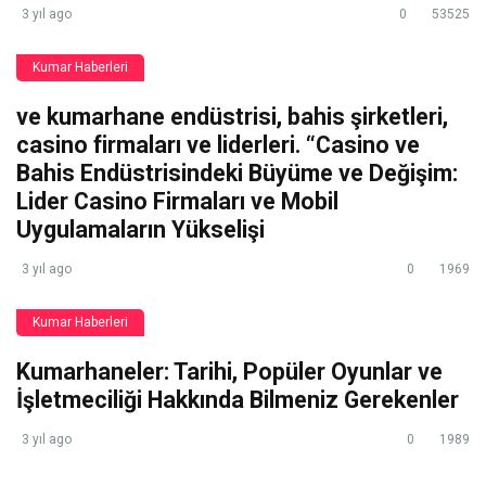
3 yıl ago
0
53525
Kumar Haberleri
ve kumarhane endüstrisi, bahis şirketleri,
casino firmaları ve liderleri. “Casino ve
Bahis Endüstrisindeki Büyüme ve Değişim:
Lider Casino Firmaları ve Mobil
Uygulamaların Yükselişi
3 yıl ago
0
1969
Kumar Haberleri
Kumarhaneler: Tarihi, Popüler Oyunlar ve
İşletmeciliği Hakkında Bilmeniz Gerekenler
3 yıl ago
0
1989