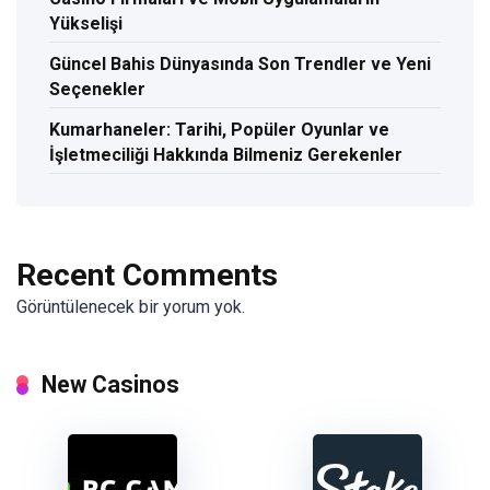
Yükselişi
Güncel Bahis Dünyasında Son Trendler ve Yeni
Seçenekler
Kumarhaneler: Tarihi, Popüler Oyunlar ve
İşletmeciliği Hakkında Bilmeniz Gerekenler
Recent Comments
Görüntülenecek bir yorum yok.
New Casinos