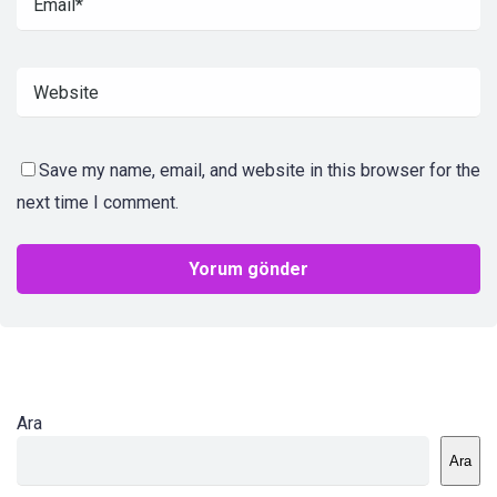
Save my name, email, and website in this browser for the
next time I comment.
Ara
Ara