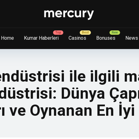
Home
Kumar Haberleri
Casinos
Bonuses
News
üstrisi ile ilgili m
üstrisi: Dünya Çap
ı ve Oynanan En İyi