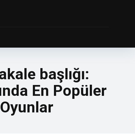
akale başlığı:
ında En Popüler
 Oyunlar