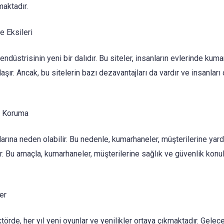
maktadır.
ve Eksileri
ndüstrisinin yeni bir dalıdır. Bu siteler, insanların evlerinde kuma
aşır. Ancak, bu sitelerin bazı dezavantajları da vardır ve insanları
e Koruma
larına neden olabilir. Bu nedenle, kumarhaneler, müşterilerine yar
ır. Bu amaçla, kumarhaneler, müşterilerine sağlık ve güvenlik konu
er
törde, her yıl yeni oyunlar ve yenilikler ortaya çıkmaktadır. Gelec