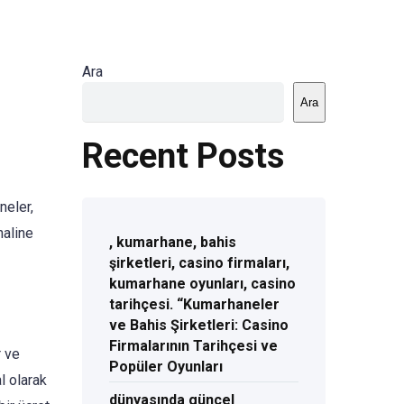
Ara
Ara
Recent Posts
neler,
haline
, kumarhane, bahis
şirketleri, casino firmaları,
kumarhane oyunları, casino
tarihçesi. “Kumarhaneler
ve Bahis Şirketleri: Casino
Firmalarının Tarihçesi ve
r ve
Popüler Oyunları
l olarak
dünyasında güncel