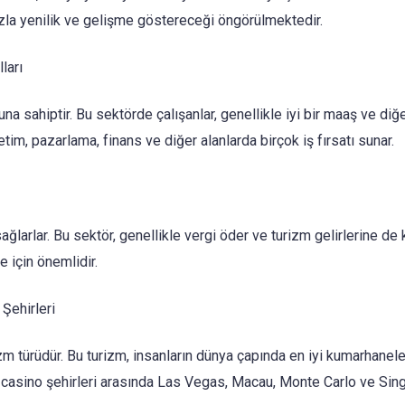
zla yenilik ve gelişme göstereceği öngörülmektedir.
ları
una sahiptir. Bu sektörde çalışanlar, genellikle iyi bir maaş ve diğ
tim, pazarlama, finans ve diğer alanlarda birçok iş fırsatı sunar.
larlar. Bu sektör, genellikle vergi öder ve turizm gelirlerine de 
 için önemlidir.
Şehirleri
m türüdür. Bu turizm, insanların dünya çapında en iyi kumarhanele
yi casino şehirleri arasında Las Vegas, Macau, Monte Carlo ve Sin