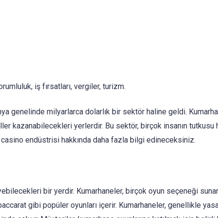
umluluk, iş fırsatları, vergiler, turizm.
ya genelinde milyarlarca dolarlık bir sektör haline geldi. Kumarha
ler kazanabilecekleri yerlerdir. Bu sektör, birçok insanın tutkusu 
casino endüstrisi hakkında daha fazla bilgi edineceksiniz.
yebilecekleri bir yerdir. Kumarhaneler, birçok oyun seçeneği suna
 baccarat gibi popüler oyunları içerir. Kumarhaneler, genellikle yasa