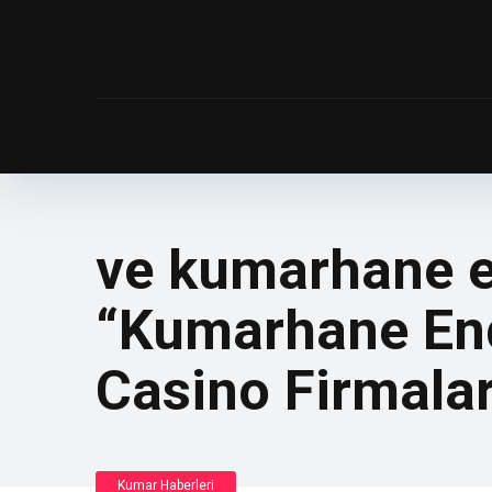
ve kumarhane end
“Kumarhane End
Casino Firmalar
Kumar Haberleri