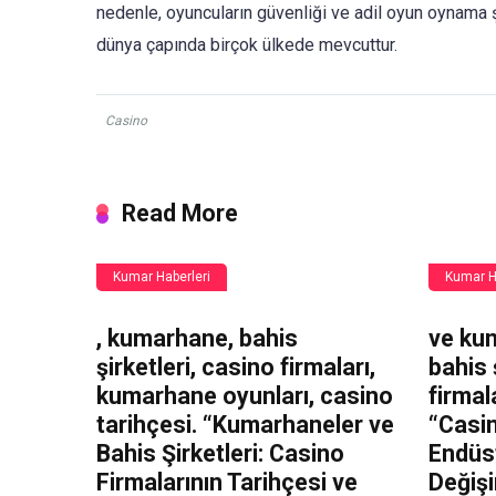
nedenle, oyuncuların güvenliği ve adil oyun oynama şa
dünya çapında birçok ülkede mevcuttur.
Casino
Read More
Kumar Haberleri
Kumar H
, kumarhane, bahis
ve ku
şirketleri, casino firmaları,
bahis 
kumarhane oyunları, casino
firmala
tarihçesi. “Kumarhaneler ve
“Casi
Bahis Şirketleri: Casino
Endüs
Firmalarının Tarihçesi ve
Değişi