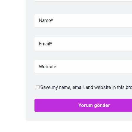
Save my name, email, and website in this br