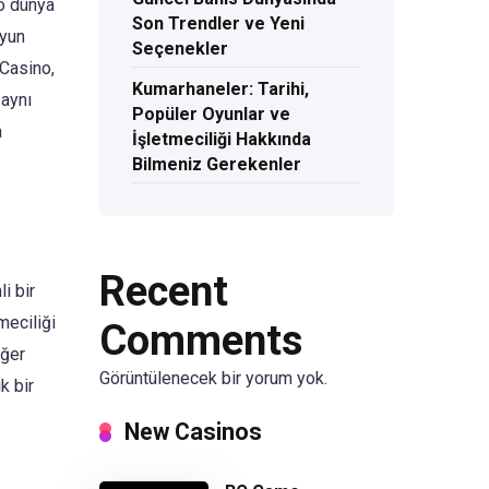
no dünya
Son Trendler ve Yeni
oyun
Seçenekler
 Casino,
Kumarhaneler: Tarihi,
 aynı
Popüler Oyunlar ve
a
İşletmeciliği Hakkında
Bilmeniz Gerekenler
Recent
i bir
meciliği
Comments
iğer
Görüntülenecek bir yorum yok.
k bir
New Casinos