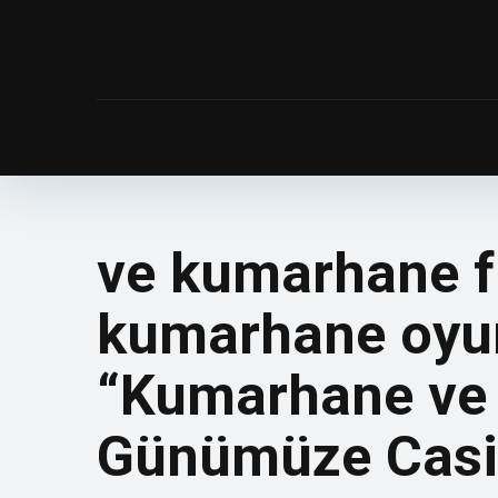
ve kumarhane fir
kumarhane oyun
“Kumarhane ve 
Günümüze Casin