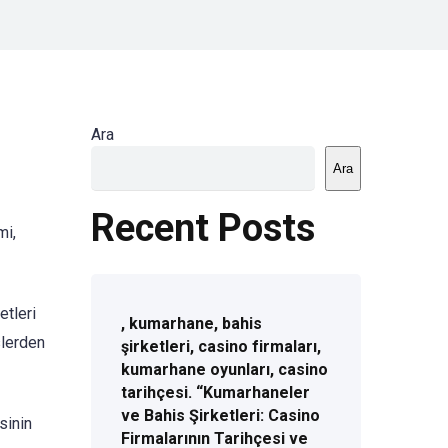
Ara
Ara
Recent Posts
mi,
etleri
, kumarhane, bahis
slerden
şirketleri, casino firmaları,
kumarhane oyunları, casino
tarihçesi. “Kumarhaneler
ve Bahis Şirketleri: Casino
sinin
Firmalarının Tarihçesi ve