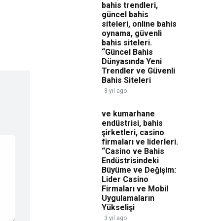
bahis trendleri,
güncel bahis
siteleri, online bahis
oynama, güvenli
bahis siteleri.
“Güncel Bahis
Dünyasında Yeni
Trendler ve Güvenli
Bahis Siteleri
3 yıl ago
ve kumarhane
endüstrisi, bahis
şirketleri, casino
firmaları ve liderleri.
“Casino ve Bahis
Endüstrisindeki
Büyüme ve Değişim:
Lider Casino
Firmaları ve Mobil
Uygulamaların
Yükselişi
3 yıl ago