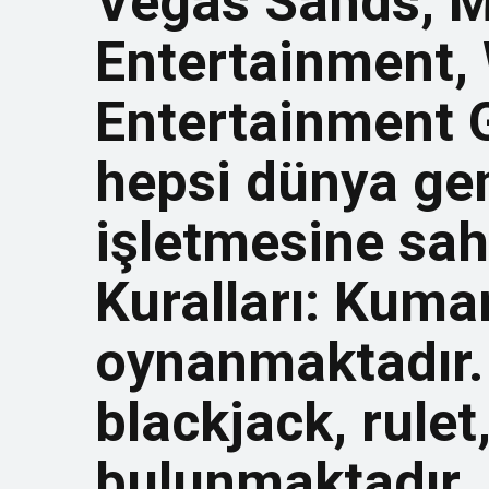
Vegas Sands, M
Entertainment,
Entertainment G
hepsi dünya ge
işletmesine sah
Kuralları: Kuma
oynanmaktadır.
blackjack, rulet
bulunmaktadır. 