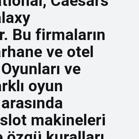
tional, Caesars
laxy
. Bu firmaların
rhane ve otel
 Oyunları ve
rklı oyun
 arasında
 slot makineleri
 özgü kuralları