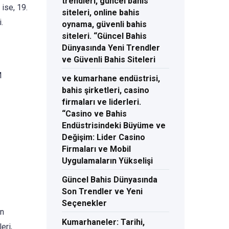
trendleri, güncel bahis
ise, 19.
siteleri, online bahis
.
oynama, güvenli bahis
siteleri. “Güncel Bahis
Dünyasında Yeni Trendler
ve Güvenli Bahis Siteleri
M
ve kumarhane endüstrisi,
bahis şirketleri, casino
firmaları ve liderleri.
“Casino ve Bahis
Endüstrisindeki Büyüme ve
Değişim: Lider Casino
Firmaları ve Mobil
Uygulamaların Yükselişi
Güncel Bahis Dünyasında
Son Trendler ve Yeni
Seçenekler
ın
Kumarhaneler: Tarihi,
eri,