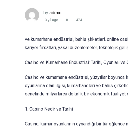
by
admin
3 yıl ago
0
474
ve kumarhane endüstrisi, bahis şirketleri, online casin
kariyer fırsatları, yasal düzenlemeler, teknolojik gel
Casino ve Kumarhane Endüstrisi: Tarihi, Oyunları ve
Casino ve kumarhane endüstrisi, yüzyıllar boyunca in
oyunlarına olan ilgisi, kumarhaneleri ve bahis şirketl
genelinde milyarlarca dolarlık bir ekonomik faaliyet 
1. Casino Nedir ve Tarihi
Casino, kumar oyunlarının oynandığı bir tür eğlence me