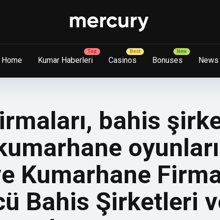
Home
Kumar Haberleri
Casinos
Bonuses
News
maları, bahis şirket
 kumarhane oyunları 
ve Kumarhane Firma
ü Bahis Şirketleri 