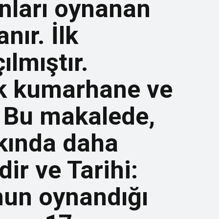
unları oynanan
nır. İlk
ılmıştır.
k kumarhane ve
. Bu makalede,
kında daha
ir ve Tarihi:
unun oynandığı