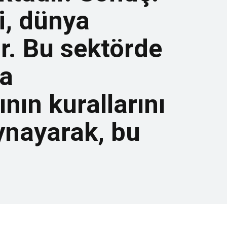
i, dünya
ür. Bu sektörde
ma
ın kurallarını
ynayarak, bu