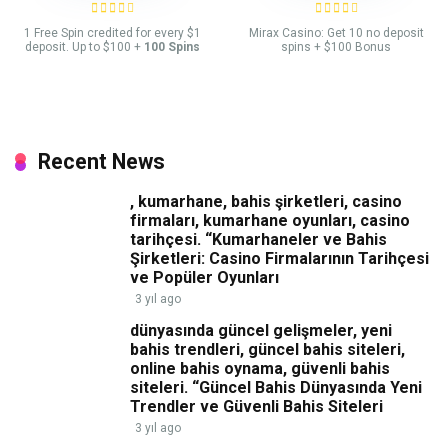
1 Free Spin credited for every $1
Mirax Casino: Get 10 no deposit
deposit. Up to $100 +
100 Spins
spins + $100 Bonus
Recent News
, kumarhane, bahis şirketleri, casino
firmaları, kumarhane oyunları, casino
tarihçesi. “Kumarhaneler ve Bahis
Şirketleri: Casino Firmalarının Tarihçesi
ve Popüler Oyunları
3 yıl ago
dünyasında güncel gelişmeler, yeni
bahis trendleri, güncel bahis siteleri,
online bahis oynama, güvenli bahis
siteleri. “Güncel Bahis Dünyasında Yeni
Trendler ve Güvenli Bahis Siteleri
3 yıl ago