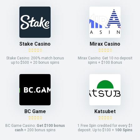
Stake Casino
Mirax Casino
Stake Casino: 200% match bonus
Mirax Casino: Get 10 no deposit
up to $500 + 20 bonus spins
spins + $100 Bonus
BC Game
Katsubet
BC Game Casino:
Get $100 bonus
1 Free Spin credited for every $1
cash
+ 200 bonus spins
deposit. Up to $100 +
100 Spins