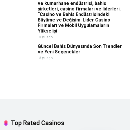
ve kumarhane endüstrisi, bahis
şirketleri, casino firmaları ve liderleri.
“Casino ve Bahis Endüstrisindeki
Büyüme ve Değişim: Lider Casino
Firmaları ve Mobil Uygulamaların
Yükselişi
3 yıl ago
Güncel Bahis Dünyasında Son Trendler
ve Yeni Seçenekler
3 yıl ago
Top Rated Casinos