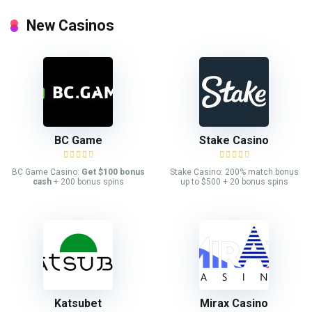
New Casinos
BC Game
Stake Casino
BC Game Casino:
Get $100 bonus
Stake Casino: 200% match bonus
cash
+ 200 bonus spins
up to $500 + 20 bonus spins
Katsubet
Mirax Casino