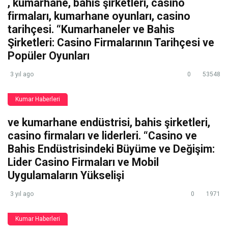
, kumarhane, bahis şirketleri, casino
firmaları, kumarhane oyunları, casino
tarihçesi. “Kumarhaneler ve Bahis
Şirketleri: Casino Firmalarının Tarihçesi ve
Popüler Oyunları
3 yıl ago
0
53548
Kumar Haberleri
ve kumarhane endüstrisi, bahis şirketleri,
casino firmaları ve liderleri. “Casino ve
Bahis Endüstrisindeki Büyüme ve Değişim:
Lider Casino Firmaları ve Mobil
Uygulamaların Yükselişi
3 yıl ago
0
1971
Kumar Haberleri