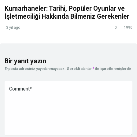
Kumarhaneler: Tarihi, Popüler Oyunlar ve
İşletmeciliği Hakkında Bilmeniz Gerekenler
3 yıl ago
0
1990
Bir yanıt yazın
E-posta adresiniz yayınlanmayacak.
Gerekli alanlar
*
ile işaretlenmişlerdir