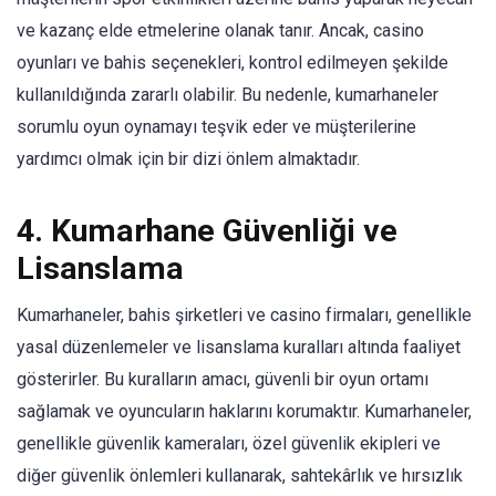
ve kazanç elde etmelerine olanak tanır. Ancak, casino
oyunları ve bahis seçenekleri, kontrol edilmeyen şekilde
kullanıldığında zararlı olabilir. Bu nedenle, kumarhaneler
sorumlu oyun oynamayı teşvik eder ve müşterilerine
yardımcı olmak için bir dizi önlem almaktadır.
4. Kumarhane Güvenliği ve
Lisanslama
Kumarhaneler, bahis şirketleri ve casino firmaları, genellikle
yasal düzenlemeler ve lisanslama kuralları altında faaliyet
gösterirler. Bu kuralların amacı, güvenli bir oyun ortamı
sağlamak ve oyuncuların haklarını korumaktır. Kumarhaneler,
genellikle güvenlik kameraları, özel güvenlik ekipleri ve
diğer güvenlik önlemleri kullanarak, sahtekârlık ve hırsızlık