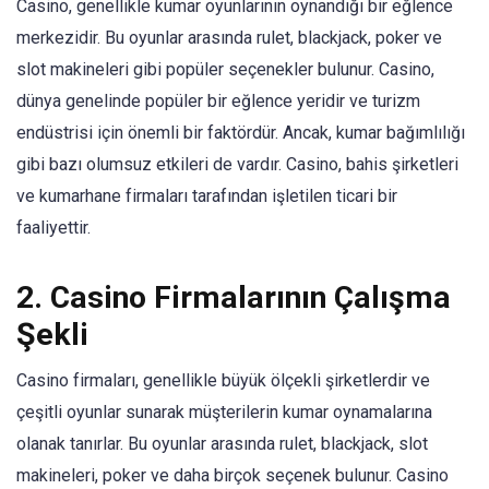
Casino, genellikle kumar oyunlarının oynandığı bir eğlence
merkezidir. Bu oyunlar arasında rulet, blackjack, poker ve
slot makineleri gibi popüler seçenekler bulunur. Casino,
dünya genelinde popüler bir eğlence yeridir ve turizm
endüstrisi için önemli bir faktördür. Ancak, kumar bağımlılığı
gibi bazı olumsuz etkileri de vardır. Casino, bahis şirketleri
ve kumarhane firmaları tarafından işletilen ticari bir
faaliyettir.
2. Casino Firmalarının Çalışma
Şekli
Casino firmaları, genellikle büyük ölçekli şirketlerdir ve
çeşitli oyunlar sunarak müşterilerin kumar oynamalarına
olanak tanırlar. Bu oyunlar arasında rulet, blackjack, slot
makineleri, poker ve daha birçok seçenek bulunur. Casino