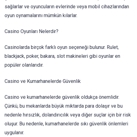
sağlarlar ve oyuncuların evlerinde veya mobil cihazlarından
oyun oynamalarını mümkün kılarlar.
Casino Oyunları Nelerdir?
Casinolarda birçok farklı oyun seçeneği bulunur. Rulet,
blackjack, poker, bakara, slot makineleri gibi oyunlar en
popüler olanlarıdır.
Casino ve Kumarhanelerde Güvenlik
Casino ve kumarhanelerde güvenlik oldukça önemlidir.
Çünkü, bu mekanlarda büyük miktarda para dolaşır ve bu
nedenle hırsızlık, dolandırıcılık veya diğer suçlar için bir risk
oluşur. Bu nedenle, kumarhanelerde sıkı güvenlik önlemleri
uygulanır.