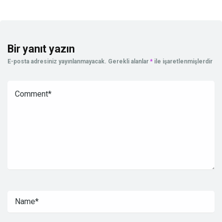
Bir yanıt yazın
E-posta adresiniz yayınlanmayacak.
Gerekli alanlar
*
ile işaretlenmişlerdir