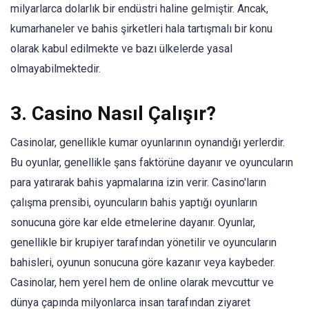
milyarlarca dolarlık bir endüstri haline gelmiştir. Ancak,
kumarhaneler ve bahis şirketleri hala tartışmalı bir konu
olarak kabul edilmekte ve bazı ülkelerde yasal
olmayabilmektedir.
3. Casino Nasıl Çalışır?
Casinolar, genellikle kumar oyunlarının oynandığı yerlerdir.
Bu oyunlar, genellikle şans faktörüne dayanır ve oyuncuların
para yatırarak bahis yapmalarına izin verir. Casino'ların
çalışma prensibi, oyuncuların bahis yaptığı oyunların
sonucuna göre kar elde etmelerine dayanır. Oyunlar,
genellikle bir krupiyer tarafından yönetilir ve oyuncuların
bahisleri, oyunun sonucuna göre kazanır veya kaybeder.
Casinolar, hem yerel hem de online olarak mevcuttur ve
dünya çapında milyonlarca insan tarafından ziyaret