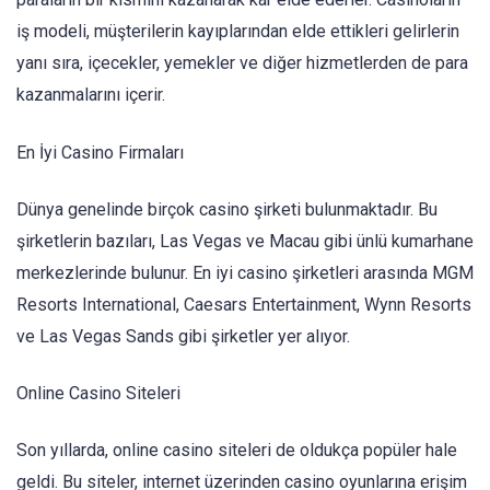
iş modeli, müşterilerin kayıplarından elde ettikleri gelirlerin
yanı sıra, içecekler, yemekler ve diğer hizmetlerden de para
kazanmalarını içerir.
En İyi Casino Firmaları
Dünya genelinde birçok casino şirketi bulunmaktadır. Bu
şirketlerin bazıları, Las Vegas ve Macau gibi ünlü kumarhane
merkezlerinde bulunur. En iyi casino şirketleri arasında MGM
Resorts International, Caesars Entertainment, Wynn Resorts
ve Las Vegas Sands gibi şirketler yer alıyor.
Online Casino Siteleri
Son yıllarda, online casino siteleri de oldukça popüler hale
geldi. Bu siteler, internet üzerinden casino oyunlarına erişim