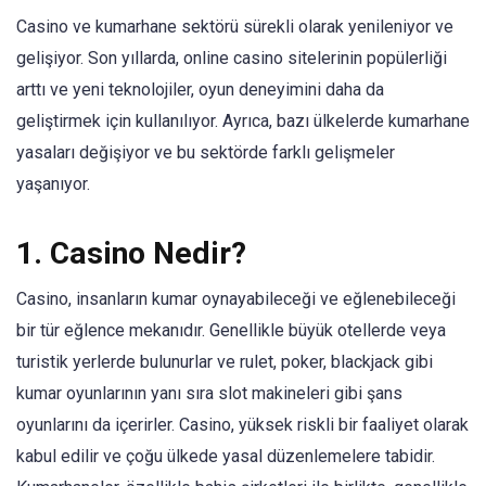
Casino ve kumarhane sektörü sürekli olarak yenileniyor ve
gelişiyor. Son yıllarda, online casino sitelerinin popülerliği
arttı ve yeni teknolojiler, oyun deneyimini daha da
geliştirmek için kullanılıyor. Ayrıca, bazı ülkelerde kumarhane
yasaları değişiyor ve bu sektörde farklı gelişmeler
yaşanıyor.
1. Casino Nedir?
Casino, insanların kumar oynayabileceği ve eğlenebileceği
bir tür eğlence mekanıdır. Genellikle büyük otellerde veya
turistik yerlerde bulunurlar ve rulet, poker, blackjack gibi
kumar oyunlarının yanı sıra slot makineleri gibi şans
oyunlarını da içerirler. Casino, yüksek riskli bir faaliyet olarak
kabul edilir ve çoğu ülkede yasal düzenlemelere tabidir.