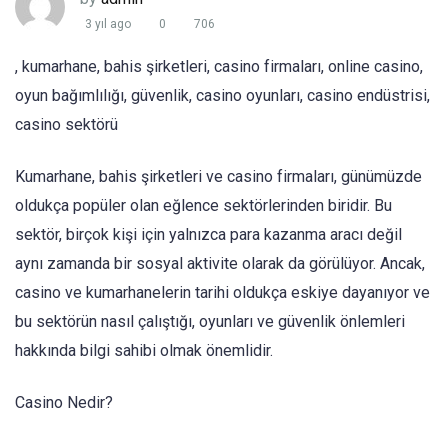
3 yıl ago
0
706
, kumarhane, bahis şirketleri, casino firmaları, online casino,
oyun bağımlılığı, güvenlik, casino oyunları, casino endüstrisi,
casino sektörü
Kumarhane, bahis şirketleri ve casino firmaları, günümüzde
oldukça popüler olan eğlence sektörlerinden biridir. Bu
sektör, birçok kişi için yalnızca para kazanma aracı değil
aynı zamanda bir sosyal aktivite olarak da görülüyor. Ancak,
casino ve kumarhanelerin tarihi oldukça eskiye dayanıyor ve
bu sektörün nasıl çalıştığı, oyunları ve güvenlik önlemleri
hakkında bilgi sahibi olmak önemlidir.
Casino Nedir?