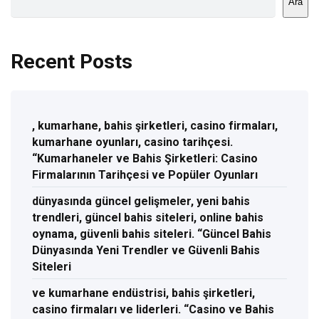
Ara
Recent Posts
, kumarhane, bahis şirketleri, casino firmaları,
kumarhane oyunları, casino tarihçesi.
“Kumarhaneler ve Bahis Şirketleri: Casino
Firmalarının Tarihçesi ve Popüler Oyunları
dünyasında güncel gelişmeler, yeni bahis
trendleri, güncel bahis siteleri, online bahis
oynama, güvenli bahis siteleri. “Güncel Bahis
Dünyasında Yeni Trendler ve Güvenli Bahis
Siteleri
ve kumarhane endüstrisi, bahis şirketleri,
casino firmaları ve liderleri. “Casino ve Bahis