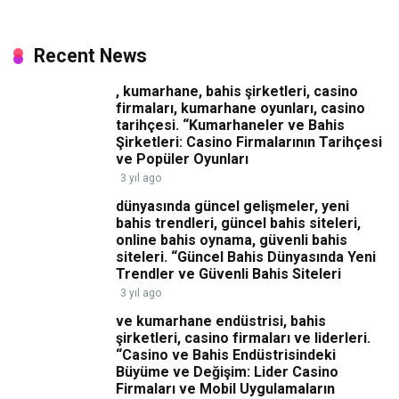
Recent News
, kumarhane, bahis şirketleri, casino
firmaları, kumarhane oyunları, casino
tarihçesi. “Kumarhaneler ve Bahis
Şirketleri: Casino Firmalarının Tarihçesi
ve Popüler Oyunları
3 yıl ago
dünyasında güncel gelişmeler, yeni
bahis trendleri, güncel bahis siteleri,
online bahis oynama, güvenli bahis
siteleri. “Güncel Bahis Dünyasında Yeni
Trendler ve Güvenli Bahis Siteleri
3 yıl ago
ve kumarhane endüstrisi, bahis
şirketleri, casino firmaları ve liderleri.
“Casino ve Bahis Endüstrisindeki
Büyüme ve Değişim: Lider Casino
Firmaları ve Mobil Uygulamaların