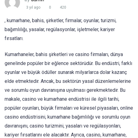
3 yıl ago
0
420
, kumarhane, bahis, şirketler, firmalar, oyunlar, turizmi,
bağımlılığı, yasalar, regülasyonlar, işletmeler, kariyer
fırsatları.
Kumarhaneler, bahis şirketleri ve casino firmaları, dünya
genelinde popüler bir eğlence sektörüdür. Bu endüstri, farklı
oyunlar ve büyük ödüller sunarak milyarlarca dolar kazanç
elde etmektedir. Ancak, bu sektörün yasal düzenlemelerine
ve sorumlu oyun davranışına uyulması gerekmektedir. Bu
makale, casino ve kumarhane endüstrisi ile ilgili tarihi,
popüler oyunları, büyük firmaları ve küresel piyasaları, online
casino endüstrisini, kumarhane bağımlılığı ve sorumlu oyun
davranışını, casino turizmini, yasaları ve regülasyonları,
kariyer fırsatlarını ele alacaktır. Ayrıca, casino, kumarhane,