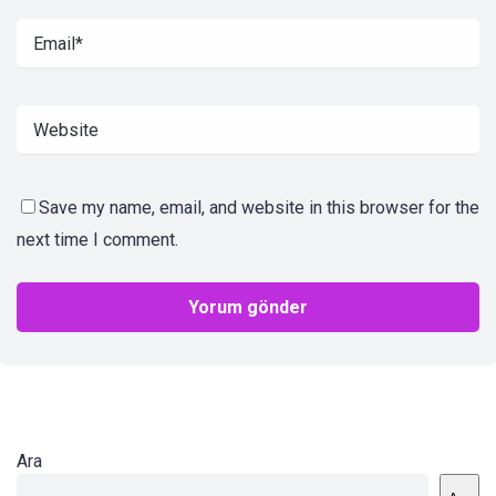
Save my name, email, and website in this browser for the
next time I comment.
Ara