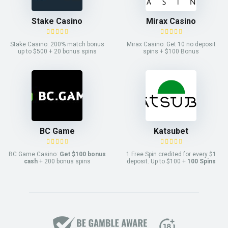
Stake Casino
Mirax Casino
Stake Casino: 200% match bonus
Mirax Casino: Get 10 no deposit
up to $500 + 20 bonus spins
spins + $100 Bonus
BC Game
Katsubet
BC Game Casino:
Get $100 bonus
1 Free Spin credited for every $1
cash
+ 200 bonus spins
deposit. Up to $100 +
100 Spins