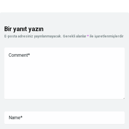
Bir yanıt yazın
E-posta adresiniz yayınlanmayacak.
Gerekli alanlar
*
ile işaretlenmişlerdir