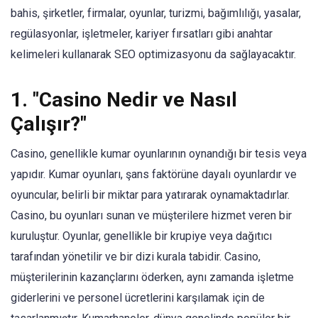
bahis, şirketler, firmalar, oyunlar, turizmi, bağımlılığı, yasalar,
regülasyonlar, işletmeler, kariyer fırsatları gibi anahtar
kelimeleri kullanarak SEO optimizasyonu da sağlayacaktır.
1. "Casino Nedir ve Nasıl
Çalışır?"
Casino, genellikle kumar oyunlarının oynandığı bir tesis veya
yapıdır. Kumar oyunları, şans faktörüne dayalı oyunlardır ve
oyuncular, belirli bir miktar para yatırarak oynamaktadırlar.
Casino, bu oyunları sunan ve müşterilere hizmet veren bir
kuruluştur. Oyunlar, genellikle bir krupiye veya dağıtıcı
tarafından yönetilir ve bir dizi kurala tabidir. Casino,
müşterilerinin kazançlarını öderken, aynı zamanda işletme
giderlerini ve personel ücretlerini karşılamak için de