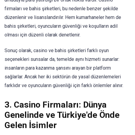
firmaları ve bahis şirketleri, bu nedenle benzer şekilde
düzenlenir ve lisanslandırılır. Hem kumarhaneler hem de
bahis şirketleri, oyuncuların güvenliği ve koşulların adil
olması için düzenli olarak denetlenir.
Sonuç olarak, casino ve bahis şirketleri farklı oyun
seçenekleri sunsalar da, temelde aynı hizmeti sunarlar:
insanların para kazanma şansını arayan bir platform
sağlarlar. Ancak her iki sektörün de yasal düzenlemeleri
farklıdır ve oyuncuların güvenliği için farklı önlemler alınır.
3. Casino Firmaları: Dünya
Genelinde ve Türkiye'de Önde
Gelen İsimler