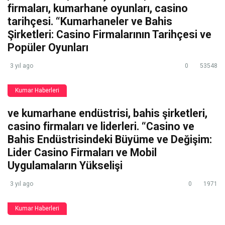
firmaları, kumarhane oyunları, casino
tarihçesi. “Kumarhaneler ve Bahis
Şirketleri: Casino Firmalarının Tarihçesi ve
Popüler Oyunları
3 yıl ago
0
53548
Kumar Haberleri
ve kumarhane endüstrisi, bahis şirketleri,
casino firmaları ve liderleri. “Casino ve
Bahis Endüstrisindeki Büyüme ve Değişim:
Lider Casino Firmaları ve Mobil
Uygulamaların Yükselişi
3 yıl ago
0
1971
Kumar Haberleri