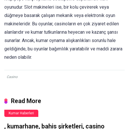
oyunudur. Slot makineleri ise, bir kolu çevirerek veya
düğmeye basarak çalışan mekanik veya elektronik oyun
makineleridir. Bu oyunlar, casinoların en çok ziyaret edilen
alanlarıdır ve kumar tutkunlarına heyecan ve kazanç şansı
sunarlar. Ancak, kumar oynama alışkanlıkları sorunlu hale
geldiğinde, bu oyunlar bağımlılık yaratabilir ve maddi zarara
neden olabilir.
Casino
Read More
Kumar Haberleri
, kumarhane, bahis şirketleri, casino