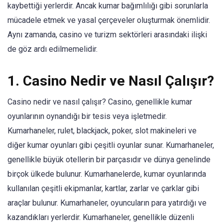
kaybettiği yerlerdir. Ancak kumar bağımlılığı gibi sorunlarla
mücadele etmek ve yasal çerçeveler oluşturmak önemlidir.
Aynı zamanda, casino ve turizm sektörleri arasındaki ilişki
de göz ardı edilmemelidir.
1. Casino Nedir ve Nasıl Çalışır?
Casino nedir ve nasıl çalışır? Casino, genellikle kumar
oyunlarının oynandığı bir tesis veya işletmedir.
Kumarhaneler, rulet, blackjack, poker, slot makineleri ve
diğer kumar oyunları gibi çeşitli oyunlar sunar. Kumarhaneler,
genellikle büyük otellerin bir parçasıdır ve dünya genelinde
birçok ülkede bulunur. Kumarhanelerde, kumar oyunlarında
kullanılan çeşitli ekipmanlar, kartlar, zarlar ve çarklar gibi
araçlar bulunur. Kumarhaneler, oyuncuların para yatırdığı ve
kazandıkları yerlerdir. Kumarhaneler, genellikle düzenli