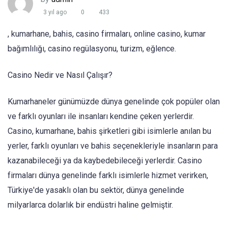
3 yıl ago
0
433
, kumarhane, bahis, casino firmaları, online casino, kumar
bağımlılığı, casino regülasyonu, turizm, eğlence.
Casino Nedir ve Nasıl Çalışır?
Kumarhaneler günümüzde dünya genelinde çok popüler olan
ve farklı oyunları ile insanları kendine çeken yerlerdir.
Casino, kumarhane, bahis şirketleri gibi isimlerle anılan bu
yerler, farklı oyunları ve bahis seçenekleriyle insanların para
kazanabileceği ya da kaybedebileceği yerlerdir. Casino
firmaları dünya genelinde farklı isimlerle hizmet verirken,
Türkiye'de yasaklı olan bu sektör, dünya genelinde
milyarlarca dolarlık bir endüstri haline gelmiştir.