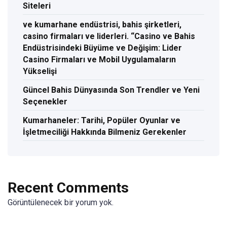
Siteleri
ve kumarhane endüstrisi, bahis şirketleri,
casino firmaları ve liderleri. “Casino ve Bahis
Endüstrisindeki Büyüme ve Değişim: Lider
Casino Firmaları ve Mobil Uygulamaların
Yükselişi
Güncel Bahis Dünyasında Son Trendler ve Yeni
Seçenekler
Kumarhaneler: Tarihi, Popüler Oyunlar ve
İşletmeciliği Hakkında Bilmeniz Gerekenler
Recent Comments
Görüntülenecek bir yorum yok.