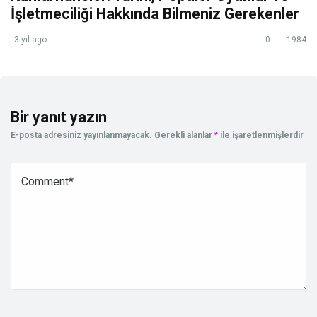
İşletmeciliği Hakkında Bilmeniz Gerekenler
3 yıl ago
0
1984
Bir yanıt yazın
E-posta adresiniz yayınlanmayacak.
Gerekli alanlar
*
ile işaretlenmişlerdir