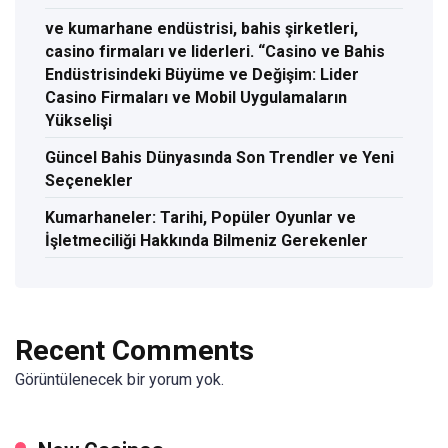
ve kumarhane endüstrisi, bahis şirketleri,
casino firmaları ve liderleri. “Casino ve Bahis
Endüstrisindeki Büyüme ve Değişim: Lider
Casino Firmaları ve Mobil Uygulamaların
Yükselişi
Güncel Bahis Dünyasında Son Trendler ve Yeni
Seçenekler
Kumarhaneler: Tarihi, Popüler Oyunlar ve
İşletmeciliği Hakkında Bilmeniz Gerekenler
Recent Comments
Görüntülenecek bir yorum yok.