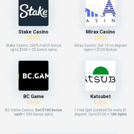
Stake Casino
Mirax Casino
Stake Casino: 200% match bonus
Mirax Casino: Get 10 no deposit
up to $500 + 20 bonus spins
spins + $100 Bonus
BC Game
Katsubet
BC Game Casino:
Get $100 bonus
1 Free Spin credited for every $1
cash
+ 200 bonus spins
deposit. Up to $100 +
100 Spins