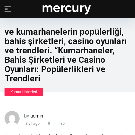
ve kumarhanelerin popülerliği,
bahis şirketleri, casino oyunları
ve trendleri. “Kumarhaneler,
Bahis Şirketleri ve Casino
Oyunları: Popülerlikleri ve
Trendleri
Kumar Haberleri
by
admin
3 yıl ago
0
435