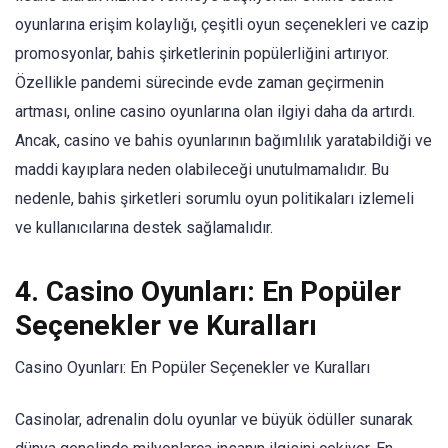
oyunlarına erişim kolaylığı, çeşitli oyun seçenekleri ve cazip
promosyonlar, bahis şirketlerinin popülerliğini artırıyor.
Özellikle pandemi sürecinde evde zaman geçirmenin
artması, online casino oyunlarına olan ilgiyi daha da artırdı.
Ancak, casino ve bahis oyunlarının bağımlılık yaratabildiği ve
maddi kayıplara neden olabileceği unutulmamalıdır. Bu
nedenle, bahis şirketleri sorumlu oyun politikaları izlemeli
ve kullanıcılarına destek sağlamalıdır.
4. Casino Oyunları: En Popüler
Seçenekler ve Kuralları
Casino Oyunları: En Popüler Seçenekler ve Kuralları
Casinolar, adrenalin dolu oyunlar ve büyük ödüller sunarak