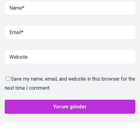
Save my name, email, and website in this browser for the
next time I comment.