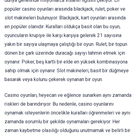
dünya genelinde milyonlarca insanın ilgisini çekiyor. En
popüler casino oyunları arasında blackjack, rulet, poker ve
slot makineleri bulunuyor. Blackjack, kart oyunları arasında
en popüler olanıdır. Kuralları oldukça basit olan bu oyun,
oyuncuların krupiye ile karşı karşıya gelerek 21 sayısına
yakın bir sayıya ulaşmaya çalıştığı bir oyun. Rulet, bir topun
dönen bir çark üzerinde duracağı sayıyı tahmin etmek için
oynanır. Poker, beş kartlı bir elde en yüksek kombinasyona
sahip olmak için oynanır. Slot makineleri, basit bir düğmeye
basarak veya kolunu çekerek oynanan bir oyun.
Casino oyunları, heyecan ve eğlence sunarken aynı zamanda
riskleri de barındırıyor. Bu nedenle, casino oyunlarını
oynamak isteyenlerin öncelikle kuralları öğrenmeleri ve aynı
zamanda sorumlu bir şekilde oynamaları gerekiyor. Her
zaman kaybetme olasılığı olduğunu unutmamak ve belirli bir