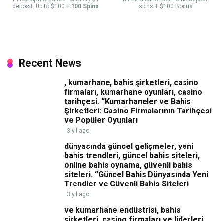
deposit. Up to $100 +
100 Spins
spins + $100 Bonus
Recent News
, kumarhane, bahis şirketleri, casino
firmaları, kumarhane oyunları, casino
tarihçesi. “Kumarhaneler ve Bahis
Şirketleri: Casino Firmalarının Tarihçesi
ve Popüler Oyunları
3 yıl ago
dünyasında güncel gelişmeler, yeni
bahis trendleri, güncel bahis siteleri,
online bahis oynama, güvenli bahis
siteleri. “Güncel Bahis Dünyasında Yeni
Trendler ve Güvenli Bahis Siteleri
3 yıl ago
ve kumarhane endüstrisi, bahis
şirketleri, casino firmaları ve liderleri.